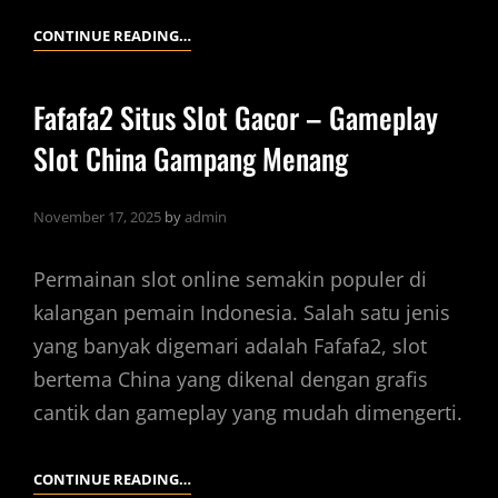
PROVIDER
CONTINUE READING…
SLOT
ONLINE
Fafafa2 Situs Slot Gacor – Gameplay
POPULER
Slot China Gampang Menang
DI
ION
CASINO
November 17, 2025
by
admin
YANG
LAYAK
Permainan slot online semakin populer di
DICOBA
kalangan pemain Indonesia. Salah satu jenis
yang banyak digemari adalah Fafafa2, slot
bertema China yang dikenal dengan grafis
cantik dan gameplay yang mudah dimengerti.
FAFAFA2
CONTINUE READING…