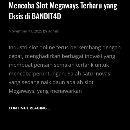
Mencoba Slot Megaways Terbaru yang
PEMAIN
Eksis di BANDIT4D
SLOT
DEPOSIT
YANG
November 11, 2025
by
admin
BIKIN
CEPAT
Industri slot online terus berkembang dengan
BONCOS
cepat, menghadirkan berbagai inovasi yang
membuat pemain semakin tertarik untuk
mencoba peruntungan. Salah satu inovasi
yang sedang naik daun adalah slot
Megaways, yang menawarkan
MENCOBA
CONTINUE READING…
SLOT
MEGAWAYS