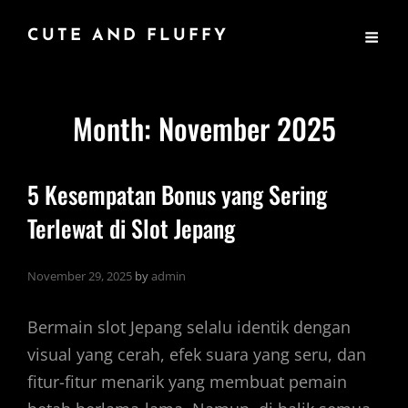
CUTE AND FLUFFY
Month:
November 2025
5 Kesempatan Bonus yang Sering
Terlewat di Slot Jepang
November 29, 2025
by
admin
Bermain slot Jepang selalu identik dengan
visual yang cerah, efek suara yang seru, dan
fitur-fitur menarik yang membuat pemain