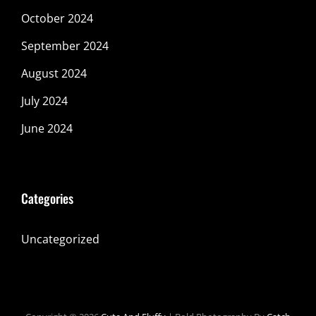
October 2024
September 2024
August 2024
July 2024
June 2024
Categories
Uncategorized