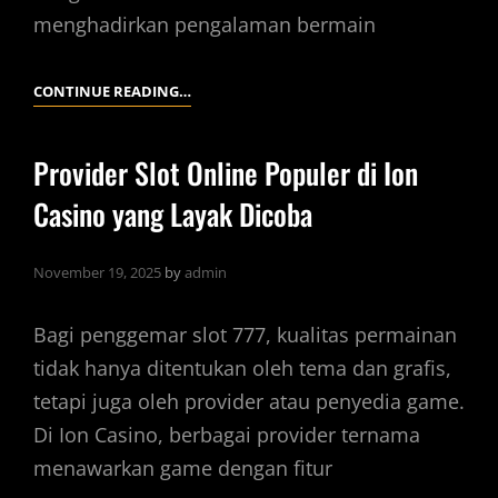
menghadirkan pengalaman bermain
STRATEGI
CONTINUE READING…
MAIN
SLOT
Provider Slot Online Populer di Ion
MAHJONG
Casino yang Layak Dicoba
DENGAN
CASHBACK
HARIAN
November 19, 2025
by
admin
Bagi penggemar slot 777, kualitas permainan
tidak hanya ditentukan oleh tema dan grafis,
tetapi juga oleh provider atau penyedia game.
Di Ion Casino, berbagai provider ternama
menawarkan game dengan fitur