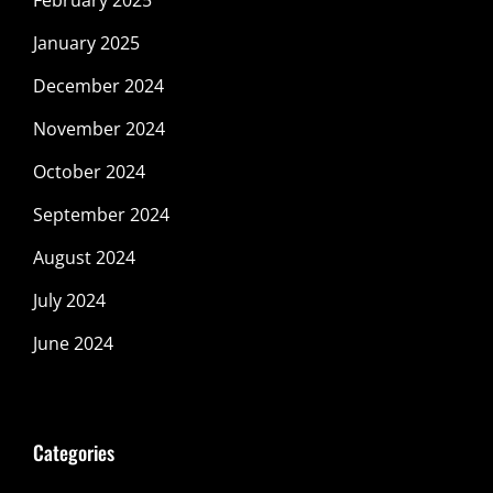
January 2025
December 2024
November 2024
October 2024
September 2024
August 2024
July 2024
June 2024
Categories