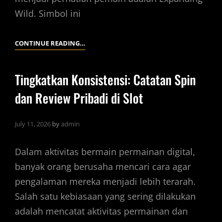
Wild. Simbol ini
ARTI
CONTINUE READING…
SIMBOL
EXPANDING
Tingkatkan Konsistensi: Catatan Spin
WILD
dan Review Pribadi di Slot
PADA
SLOT
MG
July 11, 2026
by
admin
LIVE
Dalam aktivitas bermain permainan digital,
banyak orang berusaha mencari cara agar
pengalaman mereka menjadi lebih terarah.
Salah satu kebiasaan yang sering dilakukan
adalah mencatat aktivitas permainan dan