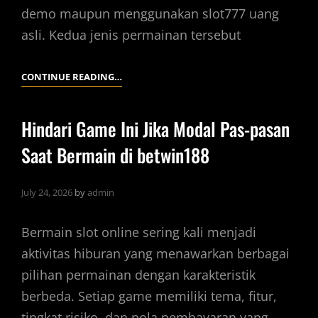
demo maupun menggunakan slot777 uang
asli. Kedua jenis permainan tersebut
APA
CONTINUE READING…
BEDANYA
DEMO
Hindari Game Ini Jika Modal Pas-pasan
SLOT
Saat Bermain di betwin188
DENGAN
SLOT
UANG
July 24, 2026
by
admin
ASLI
DI
Bermain slot online sering kali menjadi
PLATFORM
aktivitas hiburan yang menawarkan berbagai
SLOT?
pilihan permainan dengan karakteristik
berbeda. Setiap game memiliki tema, fitur,
tingkat risiko, dan pola pembayaran yang