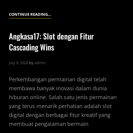
EKSPLORASI
CONTINUE READING…
GAMEPLAY
SLOT
Angkasa17: Slot dengan Fitur
ADVENTURE
Cascading Wins
DAN
FANTASY
DI
July 9, 2026
by
admin
CERI123
Perkembangan permainan digital telah
membawa banyak inovasi dalam dunia
hiburan online. Salah satu jenis permainan
yang terus menarik perhatian adalah slot
digital dengan berbagai fitur kreatif yang
membuat pengalaman bermain