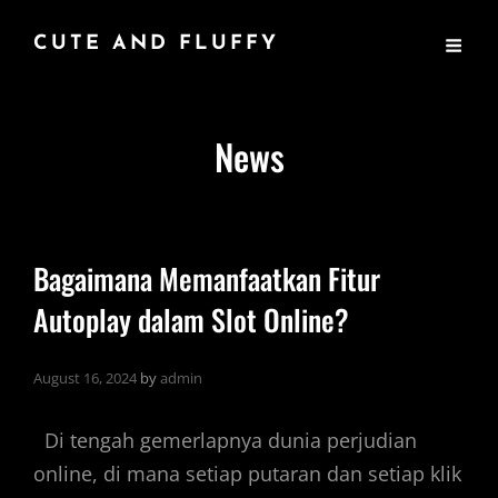
CUTE AND FLUFFY
News
FEATURED
Bagaimana Memanfaatkan Fitur
Autoplay dalam Slot Online?
August 16, 2024
by
admin
Di tengah gemerlapnya dunia perjudian
online, di mana setiap putaran dan setiap klik