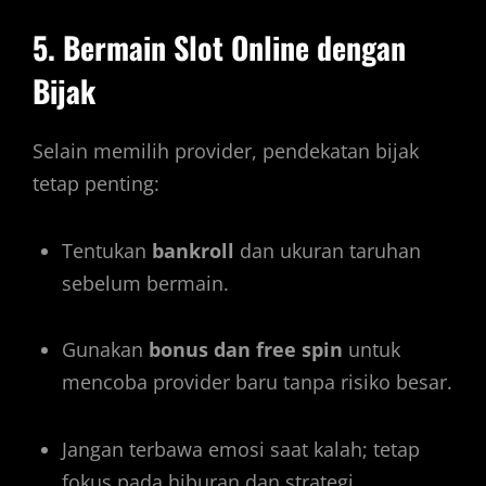
5. Bermain Slot Online dengan
Bijak
Selain memilih provider, pendekatan bijak
tetap penting:
Tentukan
bankroll
dan ukuran taruhan
sebelum bermain.
Gunakan
bonus dan free spin
untuk
mencoba provider baru tanpa risiko besar.
Jangan terbawa emosi saat kalah; tetap
fokus pada hiburan dan strategi.