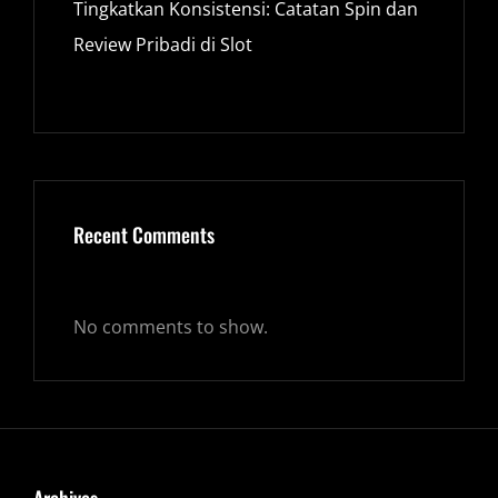
Tingkatkan Konsistensi: Catatan Spin dan
Review Pribadi di Slot
Recent Comments
No comments to show.