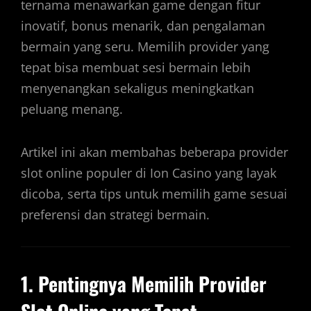
ternama menawarkan game dengan fitur
inovatif, bonus menarik, dan pengalaman
bermain yang seru. Memilih provider yang
tepat bisa membuat sesi bermain lebih
menyenangkan sekaligus meningkatkan
peluang menang.
Artikel ini akan membahas beberapa provider
slot online populer di Ion Casino yang layak
dicoba, serta tips untuk memilih game sesuai
preferensi dan strategi bermain.
1. Pentingnya Memilih Provider