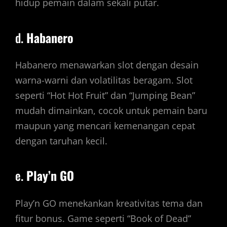
hidup pemain dalam sekali putar.
d.
Habanero
Habanero menawarkan slot dengan desain
warna-warni dan volatilitas beragam. Slot
seperti “Hot Hot Fruit” dan “Jumping Bean”
mudah dimainkan, cocok untuk pemain baru
maupun yang mencari kemenangan cepat
dengan taruhan kecil.
e.
Play’n GO
Play’n GO menekankan kreativitas tema dan
fitur bonus. Game seperti “Book of Dead”