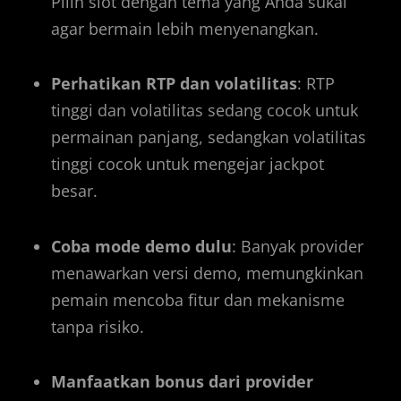
Pilih slot dengan tema yang Anda sukai
agar bermain lebih menyenangkan.
Perhatikan RTP dan volatilitas
: RTP
tinggi dan volatilitas sedang cocok untuk
permainan panjang, sedangkan volatilitas
tinggi cocok untuk mengejar jackpot
besar.
Coba mode demo dulu
: Banyak provider
menawarkan versi demo, memungkinkan
pemain mencoba fitur dan mekanisme
tanpa risiko.
Manfaatkan bonus dari provider