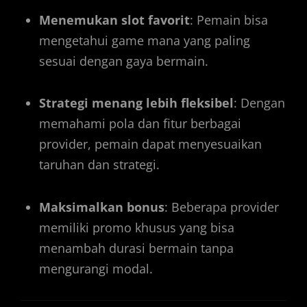
Menemukan slot favorit
: Pemain bisa
mengetahui game mana yang paling
sesuai dengan gaya bermain.
Strategi menang lebih fleksibel
: Dengan
memahami pola dan fitur berbagai
provider, pemain dapat menyesuaikan
taruhan dan strategi.
Maksimalkan bonus
: Beberapa provider
memiliki promo khusus yang bisa
menambah durasi bermain tanpa
mengurangi modal.