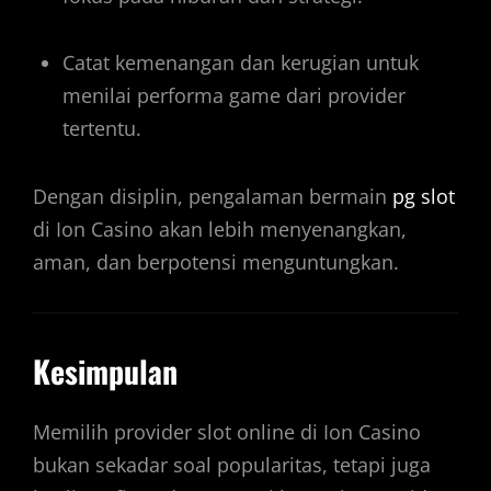
Catat kemenangan dan kerugian untuk
menilai performa game dari provider
tertentu.
Dengan disiplin, pengalaman bermain
pg slot
di Ion Casino akan lebih menyenangkan,
aman, dan berpotensi menguntungkan.
Kesimpulan
Memilih provider slot online di Ion Casino
bukan sekadar soal popularitas, tetapi juga