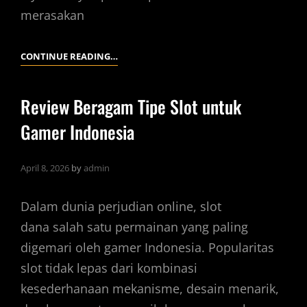
merasakan
FULL
CONTINUE READING…
SCREEN
WILD
Review Beragam Tipe Slot untuk
DI
Gamer Indonesia
SLOT
DEMO
MG,
April 8, 2026
by
admin
SAYANG
CUMA
Dalam dunia perjudian online, slot
DEMO!
dana salah satu permainan yang paling
digemari oleh gamer Indonesia. Popularitas
slot tidak lepas dari kombinasi
kesederhanaan mekanisme, desain menarik,