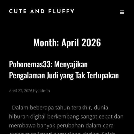
CUTE AND FLUFFY
Month:
April 2026
Pohonemas33: Menyajikan
Pengalaman Judi yang Tak Terlupakan
April 23, 2026
by
admin
Dalam beberapa tahun terakhir, dunia
hiburan digital berkembang sangat cepat dan
membawa banyak perubahan dalam cara