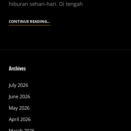
hiburan sehari-hari. Di tengah
SLOT
CONTINUE READING…
DALAM
BUDAYA
POP
INDONESIA:
REFERENSI
DAN
Archives
PENGARUH
July 2026
June 2026
May 2026
April 2026
March 2026