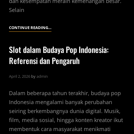
dan kesempatan meraih kemenangan besar.
Selain
REVIEW
CONTINUE READING…
BERAGAM
TIPE
Slot dalam Budaya Pop Indonesia:
SLOT
Referensi dan Pengaruh
UNTUK
GAMER
INDONESIA
April 2, 2026
by
admin
Dalam beberapa tahun terakhir, budaya pop
Indonesia mengalami banyak perubahan
seiring berkembangnya dunia digital. Musik,
film, media sosial, hingga konten kreator ikut
membentuk cara masyarakat menikmati