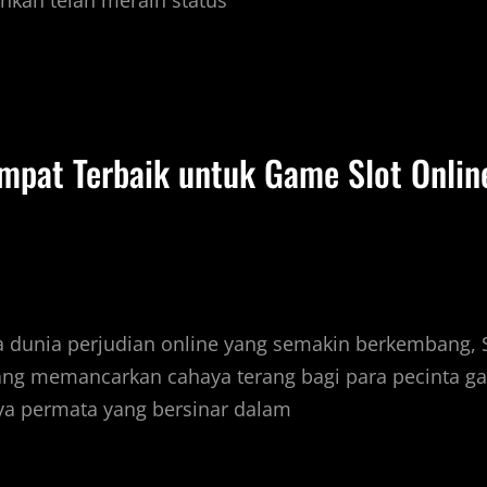
inkan telah meraih status
ENGAPA
LOT
ABANERO
ENJADI
mpat Terbaik untuk Game Slot Online
AVORIT
INK
LOT
ACOR?
a dunia perjudian online yang semakin berkembang,
ang memancarkan cahaya terang bagi para pecinta ga
ya permata yang bersinar dalam
MBA69: