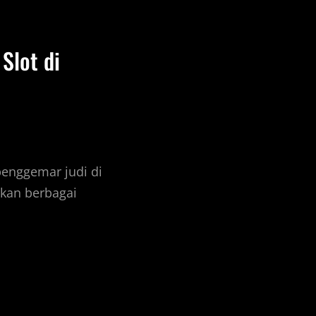
Slot di
penggemar judi di
rkan berbagai