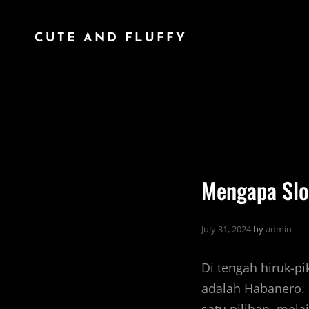
CUTE AND FLUFFY
Mengapa Slot
July 31, 2024
by
admin
Di tengah hiruk-p
adalah Habanero. 