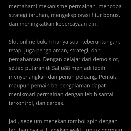
memahami mekanisme permainan, mencoba
strategi taruhan, mengeksplorasi fitur bonus,
dan meningkatkan kepercayaan diri.
Slot online bukan hanya soal keberuntungan,
tetapi juga pengalaman, strategi, dan
pemahaman. Dengan belajar dari demo slot,
setiap putaran di Salju88 menjadi lebih
menyenangkan dan penuh peluang. Pemula
maupun pemain berpengalaman dapat
menikmati permainan dengan lebih santai,
terkontrol, dan cerdas.
Jadi, sebelum menekan tombol spin dengan
taruhan nyata, luangkan waktu untuk bermain