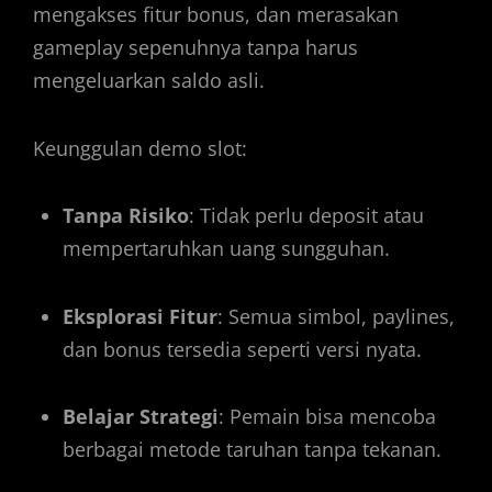
mengakses fitur bonus, dan merasakan
gameplay sepenuhnya tanpa harus
mengeluarkan saldo asli.
Keunggulan demo slot:
Tanpa Risiko
: Tidak perlu deposit atau
mempertaruhkan uang sungguhan.
Eksplorasi Fitur
: Semua simbol, paylines,
dan bonus tersedia seperti versi nyata.
Belajar Strategi
: Pemain bisa mencoba
berbagai metode taruhan tanpa tekanan.