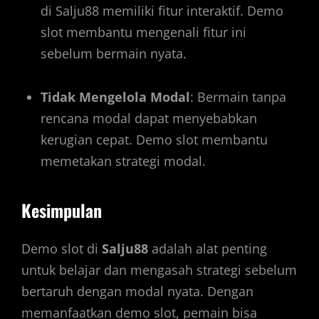
di Salju88 memiliki fitur interaktif. Demo
slot membantu mengenali fitur ini
sebelum bermain nyata.
Tidak Mengelola Modal
: Bermain tanpa
rencana modal dapat menyebabkan
kerugian cepat. Demo slot membantu
memetakan strategi modal.
Kesimpulan
Demo slot di
Salju88
adalah alat penting
untuk belajar dan mengasah strategi sebelum
bertaruh dengan modal nyata. Dengan
memanfaatkan demo slot, pemain bisa