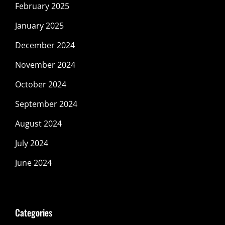
February 2025
January 2025
December 2024
November 2024
October 2024
September 2024
August 2024
July 2024
June 2024
Categories