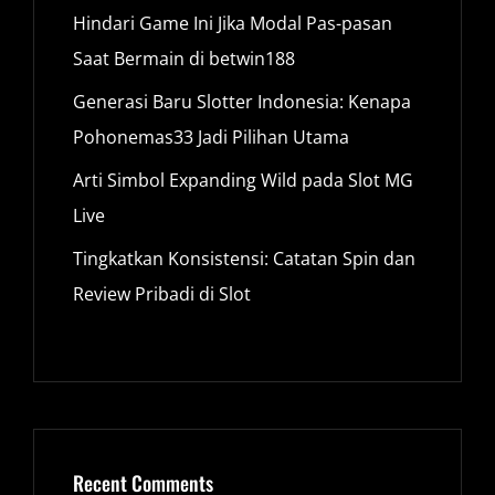
Hindari Game Ini Jika Modal Pas-pasan
Saat Bermain di betwin188
Generasi Baru Slotter Indonesia: Kenapa
Pohonemas33 Jadi Pilihan Utama
Arti Simbol Expanding Wild pada Slot MG
Live
Tingkatkan Konsistensi: Catatan Spin dan
Review Pribadi di Slot
Recent Comments