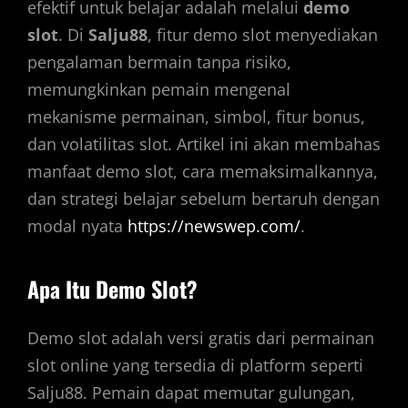
efektif untuk belajar adalah melalui
demo
slot
. Di
Salju88
, fitur demo slot menyediakan
pengalaman bermain tanpa risiko,
memungkinkan pemain mengenal
mekanisme permainan, simbol, fitur bonus,
dan volatilitas slot. Artikel ini akan membahas
manfaat demo slot, cara memaksimalkannya,
dan strategi belajar sebelum bertaruh dengan
modal nyata
https://newswep.com/
.
Apa Itu Demo Slot?
Demo slot adalah versi gratis dari permainan
slot online yang tersedia di platform seperti
Salju88. Pemain dapat memutar gulungan,