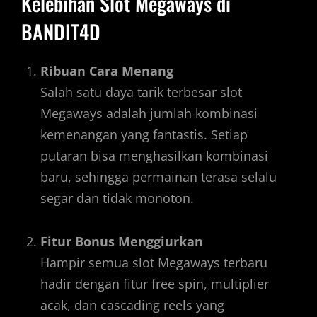
Kelebihan Slot Megaways di
BANDIT4D
Ribuan Cara Menang
Salah satu daya tarik terbesar slot
Megaways adalah jumlah kombinasi
kemenangan yang fantastis. Setiap
putaran bisa menghasilkan kombinasi
baru, sehingga permainan terasa selalu
segar dan tidak monoton.
Fitur Bonus Menggiurkan
Hampir semua slot Megaways terbaru
hadir dengan fitur free spin, multiplier
acak, dan cascading reels yang