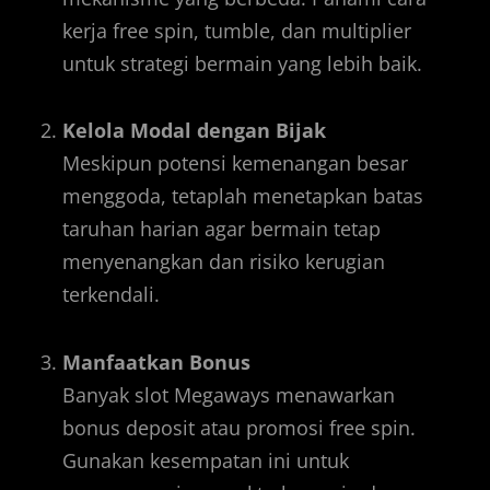
kerja free spin, tumble, dan multiplier
untuk strategi bermain yang lebih baik.
Kelola Modal dengan Bijak
Meskipun potensi kemenangan besar
menggoda, tetaplah menetapkan batas
taruhan harian agar bermain tetap
menyenangkan dan risiko kerugian
terkendali.
Manfaatkan Bonus
Banyak slot Megaways menawarkan
bonus deposit atau promosi free spin.
Gunakan kesempatan ini untuk