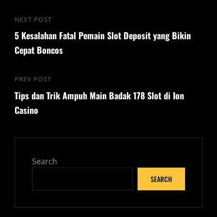
Post
NEXT POST
Next
navigation
5 Kesalahan Fatal Pemain Slot Deposit yang Bikin
Post
Cepat Boncos
PREV POST
Previous
Tips dan Trik Ampuh Main Badak 178 Slot di Ion
Post
Casino
Search
SEARCH