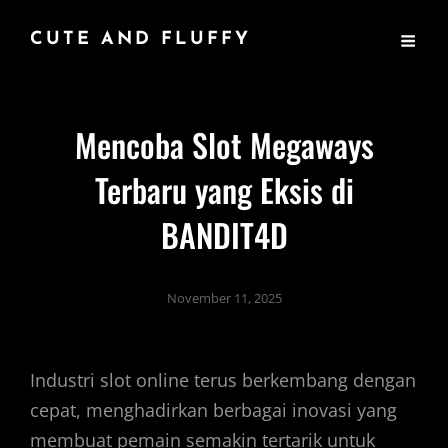
CUTE AND FLUFFY
Mencoba Slot Megaways
Terbaru yang Eksis di
BANDIT4D
November 11, 2025
Industri slot online terus berkembang dengan
cepat, menghadirkan berbagai inovasi yang
membuat pemain semakin tertarik untuk