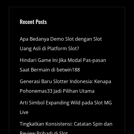
Recent Posts
Apa Bedanya Demo Slot dengan Slot
Uang Asli di Platform Slot?
Hindari Game Ini Jika Modal Pas-pasan
Saat Bermain di betwin188
Generasi Baru Slotter Indonesia: Kenapa
Pohonemas33 Jadi Pilihan Utama
Arti Simbol Expanding Wild pada Slot MG
Live
Tingkatkan Konsistensi: Catatan Spin dan
Review Pribadi di Slot