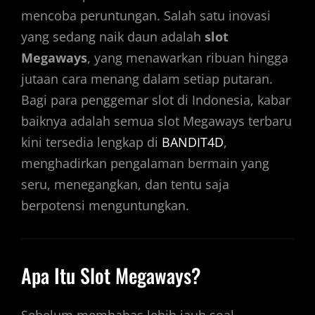
mencoba peruntungan. Salah satu inovasi
yang sedang naik daun adalah
slot
Megaways
, yang menawarkan ribuan hingga
jutaan cara menang dalam setiap putaran.
Bagi para penggemar slot di Indonesia, kabar
baiknya adalah semua slot Megaways terbaru
kini tersedia lengkap di
BANDIT4D
,
menghadirkan pengalaman bermain yang
seru, menegangkan, dan tentu saja
berpotensi menguntungkan.
Apa Itu Slot Megaways?
Sebelum membahas lebih jauh soal