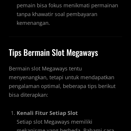
pemain bisa fokus menikmati permainan
tanpa khawatir soal pembayaran
kemenangan.
Tips Bermain Slot Megaways
Bermain slot Megaways tentu
menyenangkan, tetapi untuk mendapatkan
pengalaman optimal, beberapa tips berikut
bisa diterapkan:
Kenali Fitur Setiap Slot
Setiap slot Megaways memiliki
mekanisme yang berbeda. Pahami cara