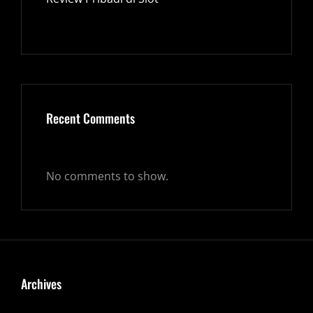
Recent Comments
No comments to show.
Archives