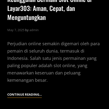
Layar303: Aman, Cepat, dan
SLOT
HABANERO
Menguntungkan
DI
API5000
May 7, 2025
by
admin
Perjudian online semakin digemari oleh para
pemain di seluruh dunia, termasuk di
Indonesia. Salah satu jenis permainan yang
paling populer adalah slot online, yang
menawarkan keseruan dan peluang
kemenangan besar.
KEUNGGULAN
CONTINUE READING…
BERMAIN
SLOT