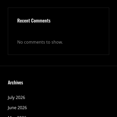
Recent Comments
No comments to show.
Archives
July 2026
June 2026