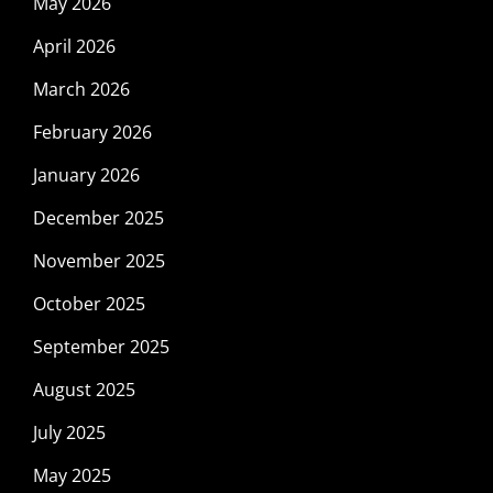
May 2026
April 2026
March 2026
February 2026
January 2026
December 2025
November 2025
October 2025
September 2025
August 2025
July 2025
May 2025