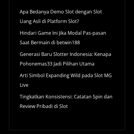
Apa Bedanya Demo Slot dengan Slot
Uang Asli di Platform Slot?
Hindari Game Ini Jika Modal Pas-pasan
Saat Bermain di betwin188
Generasi Baru Slotter Indonesia: Kenapa
Pohonemas33 Jadi Pilihan Utama
Arti Simbol Expanding Wild pada Slot MG
Live
Tingkatkan Konsistensi: Catatan Spin dan
Review Pribadi di Slot