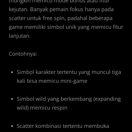
mungkin memicu mode bonus atau fitur
kejutan. Banyak pemain fokus hanya pada
scatter untuk free spin, padahal beberapa
game memiliki simbol unik yang memicu fitur
lanjutan.
Contohnya:
Simbol karakter tertentu yang muncul tiga
kali bisa memicu mini-game
Simbol wild yang berkembang (expanding
wild) memicu respin
Scatter kombinasi tertentu membuka