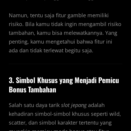
Namun, tentu saja fitur gamble memiliki
risiko. Bila kamu tidak ingin mengambil risiko
tambahan, kamu bisa melewatkannya. Yang
penting, kamu mengetahui bahwa fitur ini
ada dan tidak terlewat begitu saja.
3. Simbol Khusus yang Menjadi Pemicu
Bonus Tambahan
Salah satu daya tarik
slot jepang
adalah
kehadiran simbol-simbol khusus seperti wild,
scatter, dan simbol karakter tertentu yang