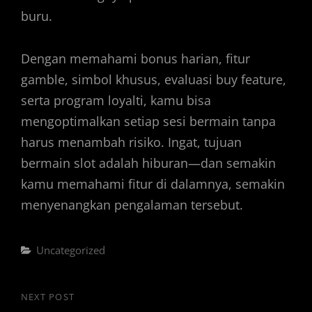
buru.
Dengan memahami bonus harian, fitur
gamble, simbol khusus, evaluasi buy feature,
serta program loyalti, kamu bisa
mengoptimalkan setiap sesi bermain tanpa
harus menambah risiko. Ingat, tujuan
bermain slot adalah hiburan—dan semakin
kamu memahami fitur di dalamnya, semakin
menyenangkan pengalaman tersebut.
Categories
Uncategorized
Post
NEXT POST
Next