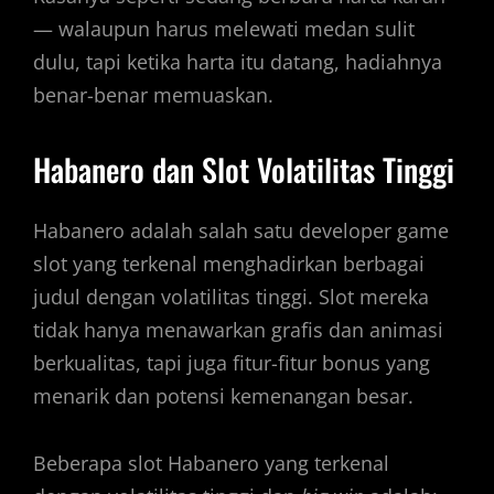
— walaupun harus melewati medan sulit
dulu, tapi ketika harta itu datang, hadiahnya
benar-benar memuaskan.
Habanero dan Slot Volatilitas Tinggi
Habanero adalah salah satu developer game
slot yang terkenal menghadirkan berbagai
judul dengan volatilitas tinggi. Slot mereka
tidak hanya menawarkan grafis dan animasi
berkualitas, tapi juga fitur-fitur bonus yang
menarik dan potensi kemenangan besar.
Beberapa slot Habanero yang terkenal