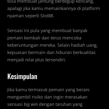
bisa membuat jantung berdegup kencang,
apalagi jika kamu memainkannya di platform
nyaman seperti Slot88.
Sensasi ini pula yang membuat banyak
pemain kembali dan terus mencoba
keberuntungan mereka. Selain hadiah uang,
kepuasan bermain dan hiburan berkualitas
menjadi nilai plus tersendiri.
Kesimpulan
Jika kamu termasuk pemain yang berani
mengambil risiko dan ingin merasakan
sensasi
big win
dengan taruhan yang