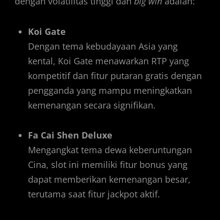
dengan volatilitas tinggi dan
big win
adalah:
Koi Gate
Dengan tema kebudayaan Asia yang
kental, Koi Gate menawarkan RTP yang
kompetitif dan fitur putaran gratis dengan
pengganda yang mampu meningkatkan
kemenangan secara signifikan.
Fa Cai Shen Deluxe
Mengangkat tema dewa keberuntungan
Cina, slot ini memiliki fitur bonus yang
dapat memberikan kemenangan besar,
terutama saat fitur jackpot aktif.