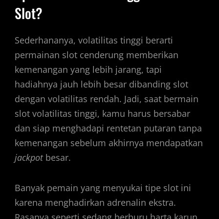
Slot?
Sederhananya, volatilitas tinggi berarti
permainan slot cenderung memberikan
kemenangan yang lebih jarang, tapi
hadiahnya jauh lebih besar dibanding slot
dengan volatilitas rendah. Jadi, saat bermain
slot volatilitas tinggi, kamu harus bersabar
dan siap menghadapi rentetan putaran tanpa
kemenangan sebelum akhirnya mendapatkan
jackpot
besar.
Banyak pemain yang menyukai tipe slot ini
karena menghadirkan adrenalin ekstra.
Rasanya seperti sedang berburu harta karun