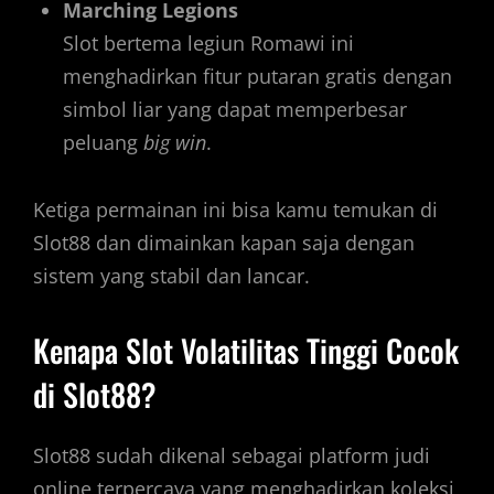
Marching Legions
Slot bertema legiun Romawi ini
menghadirkan fitur putaran gratis dengan
simbol liar yang dapat memperbesar
peluang
big win
.
Ketiga permainan ini bisa kamu temukan di
Slot88 dan dimainkan kapan saja dengan
sistem yang stabil dan lancar.
Kenapa Slot Volatilitas Tinggi Cocok
di Slot88?
Slot88 sudah dikenal sebagai platform judi
online terpercaya yang menghadirkan koleksi