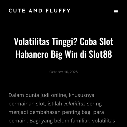
CUTE AND FLUFFY
Volatilitas Tinggi? Coba Slot
Habanero Big Win di Slot88
October 10, 2025
Dalam dunia judi online, khususnya
permainan slot, istilah
volatilitas
sering
menjadi pembahasan penting bagi para
pemain. Bagi yang belum familiar, volatilitas