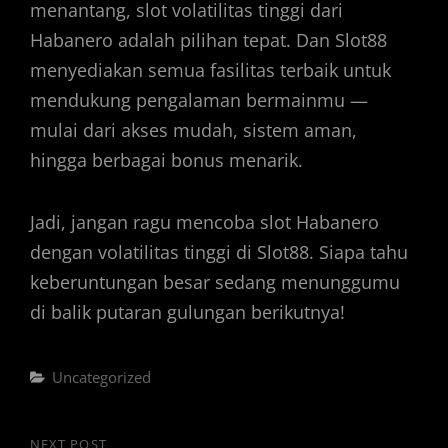
menantang, slot volatilitas tinggi dari
Habanero adalah pilihan tepat. Dan Slot88
menyediakan semua fasilitas terbaik untuk
mendukung pengalaman bermainmu —
mulai dari akses mudah, sistem aman,
hingga berbagai bonus menarik.
Jadi, jangan ragu mencoba slot Habanero
dengan volatilitas tinggi di Slot88. Siapa tahu
keberuntungan besar sedang menunggumu
di balik putaran gulungan berikutnya!
Categories
Uncategorized
NEXT POST
Next