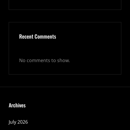
Recent Comments
No comments to show.
Archives
July 2026