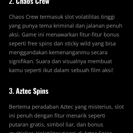
2.
Chaos Crew
Chaos Crew termasuk slot volatilitas tinggi
yang punya tema kriminal dan jalanan penuh
aksi. Game ini menawarkan fitur-fitur bonus
seperti free spins dan sticky wild yang bisa
menggandakan kemenanganmu secara
signifikan. Suara dan visualnya membuat
kamu seperti ikut dalam sebuah film aksi!
3.
Aztec Spins
Bertema peradaban Aztec yang misterius, slot
ini penuh dengan fitur menarik seperti
putaran gratis, simbol liar, dan bonus