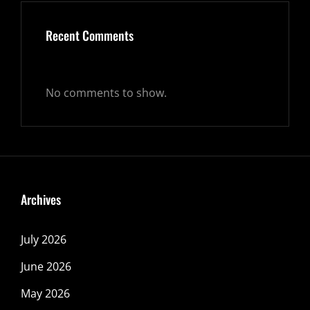
Recent Comments
No comments to show.
Archives
July 2026
June 2026
May 2026