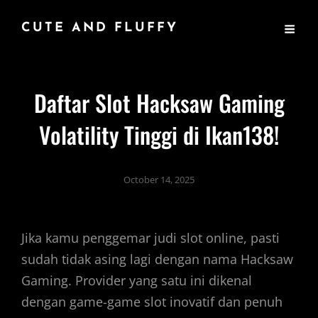
CUTE AND FLUFFY
Daftar Slot Hacksaw Gaming
Volatility Tinggi di Ikan138!
October 14, 2025
Jika kamu penggemar judi slot online, pasti
sudah tidak asing lagi dengan nama Hacksaw
Gaming. Provider yang satu ini dikenal
dengan game-game slot inovatif dan penuh