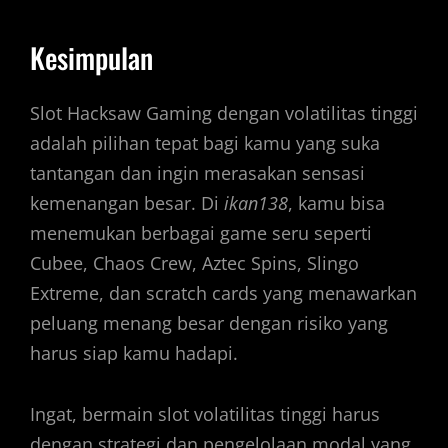
Kesimpulan
Slot Hacksaw Gaming dengan volatilitas tinggi
adalah pilihan tepat bagi kamu yang suka
tantangan dan ingin merasakan sensasi
kemenangan besar. Di
ikan138
, kamu bisa
menemukan berbagai game seru seperti
Cubee, Chaos Crew, Aztec Spins, Slingo
Extreme, dan scratch cards yang menawarkan
peluang menang besar dengan risiko yang
harus siap kamu hadapi.
Ingat, bermain slot volatilitas tinggi harus
dengan strategi dan pengelolaan modal yang