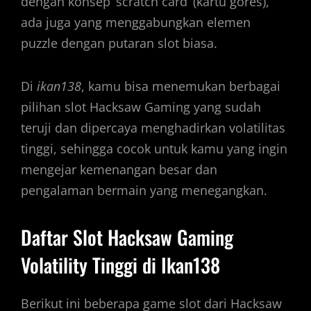
dengan konsep ‘scratch card’ (kartu gores),
ada juga yang menggabungkan elemen
puzzle dengan putaran slot biasa.
Di
ikan138
, kamu bisa menemukan berbagai
pilihan slot Hacksaw Gaming yang sudah
teruji dan dipercaya menghadirkan volatilitas
tinggi, sehingga cocok untuk kamu yang ingin
mengejar kemenangan besar dan
pengalaman bermain yang menegangkan.
Daftar Slot Hacksaw Gaming
Volatility Tinggi di Ikan138
Berikut ini beberapa game slot dari Hacksaw