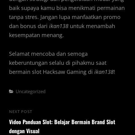
baik supaya kamu bisa menikmati permainan
tanpa stres. Jangan lupa manfaatkan promo
dan bonus dari
ikan138
untuk menambah
kesempatan menang.
Selamat mencoba dan semoga
keberuntungan selalu di pihakmu saat
bermain slot Hacksaw Gaming di
ikan138
!
Categories
Uncategorized
Post
NEXT POST
Next
navigation
Video Panduan Slot: Belajar Bermain Brand Slot
Post
dengan Visual