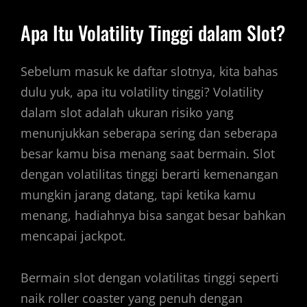
Apa Itu Volatility Tinggi dalam Slot?
Sebelum masuk ke daftar slotnya, kita bahas
dulu yuk, apa itu volatility tinggi? Volatility
dalam slot adalah ukuran risiko yang
menunjukkan seberapa sering dan seberapa
besar kamu bisa menang saat bermain. Slot
dengan volatilitas tinggi berarti kemenangan
mungkin jarang datang, tapi ketika kamu
menang, hadiahnya bisa sangat besar bahkan
mencapai jackpot.
Bermain slot dengan volatilitas tinggi seperti
naik roller coaster yang penuh dengan