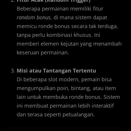
Beberapa permainan memiliki fitur
random bonus
, di mana sistem dapat
memicu ronde bonus secara tak terduga,
tanpa perlu kombinasi khusus. Ini
memberi elemen kejutan yang menambah
keseruan permainan.
Misi atau Tantangan Tertentu
Di beberapa slot modern, pemain bisa
mengumpulkan poin, bintang, atau item
lain untuk membuka ronde bonus. Sistem
ini membuat permainan lebih interaktif
dan terasa seperti petualangan.