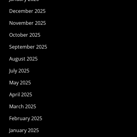
December 2025
November 2025
October 2025
September 2025
August 2025
July 2025
May 2025
April 2025
March 2025
February 2025
January 2025