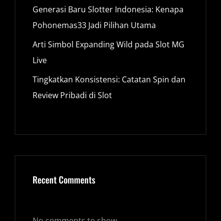
Generasi Baru Slotter Indonesia: Kenapa
Pohonemas33 Jadi Pilihan Utama
Arti Simbol Expanding Wild pada Slot MG
Live
Tingkatkan Konsistensi: Catatan Spin dan
Review Pribadi di Slot
Recent Comments
No comments to show.