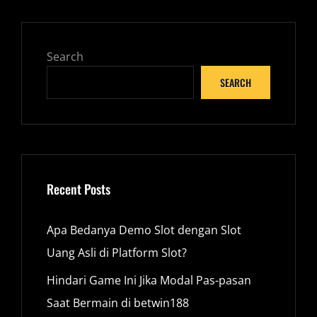
Search
SEARCH
Recent Posts
Apa Bedanya Demo Slot dengan Slot
Uang Asli di Platform Slot?
Hindari Game Ini Jika Modal Pas-pasan
Saat Bermain di betwin188