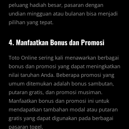
peluang hadiah besar, pasaran dengan
undian mingguan atau bulanan bisa menjadi
pilihan yang tepat.
4. Manfaatkan Bonus dan Promosi
Toto Online sering kali menawarkan berbagai
bonus dan promosi yang dapat meningkatkan
nilai taruhan Anda. Beberapa promosi yang
umum ditemukan adalah bonus sambutan,
putaran gratis, dan promosi musiman.
Manfaatkan bonus dan promosi ini untuk
mendapatkan tambahan modal atau putaran
gratis yang dapat digunakan pada berbagai
pasaran togel.