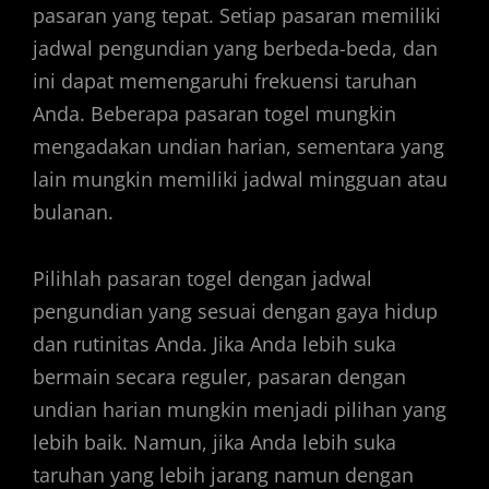
pasaran yang tepat. Setiap pasaran memiliki
jadwal pengundian yang berbeda-beda, dan
ini dapat memengaruhi frekuensi taruhan
Anda. Beberapa pasaran togel mungkin
mengadakan undian harian, sementara yang
lain mungkin memiliki jadwal mingguan atau
bulanan.
Pilihlah pasaran togel dengan jadwal
pengundian yang sesuai dengan gaya hidup
dan rutinitas Anda. Jika Anda lebih suka
bermain secara reguler, pasaran dengan
undian harian mungkin menjadi pilihan yang
lebih baik. Namun, jika Anda lebih suka
taruhan yang lebih jarang namun dengan