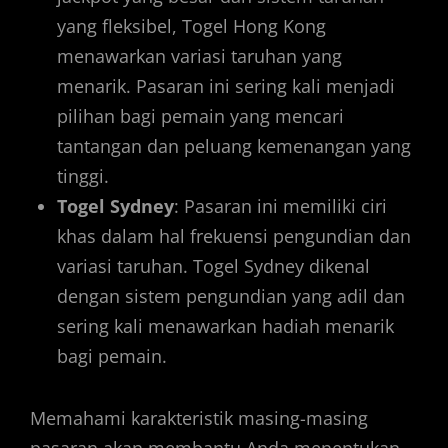
yang fleksibel, Togel Hong Kong
menawarkan variasi taruhan yang
menarik. Pasaran ini sering kali menjadi
pilihan bagi pemain yang mencari
tantangan dan peluang kemenangan yang
tinggi.
Togel Sydney
: Pasaran ini memiliki ciri
khas dalam hal frekuensi pengundian dan
variasi taruhan. Togel Sydney dikenal
dengan sistem pengundian yang adil dan
sering kali menawarkan hadiah menarik
bagi pemain.
Memahami karakteristik masing-masing
pasaran akan membantu Anda menentukan