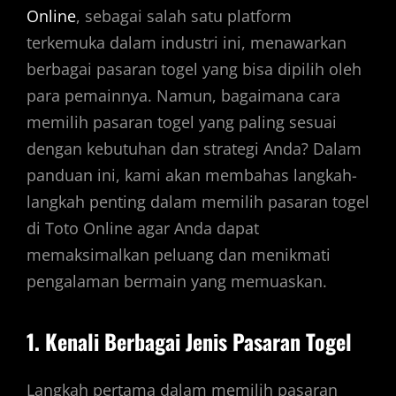
Online
, sebagai salah satu platform
terkemuka dalam industri ini, menawarkan
berbagai pasaran togel yang bisa dipilih oleh
para pemainnya. Namun, bagaimana cara
memilih pasaran togel yang paling sesuai
dengan kebutuhan dan strategi Anda? Dalam
panduan ini, kami akan membahas langkah-
langkah penting dalam memilih pasaran togel
di Toto Online agar Anda dapat
memaksimalkan peluang dan menikmati
pengalaman bermain yang memuaskan.
1. Kenali Berbagai Jenis Pasaran Togel
Langkah pertama dalam memilih pasaran