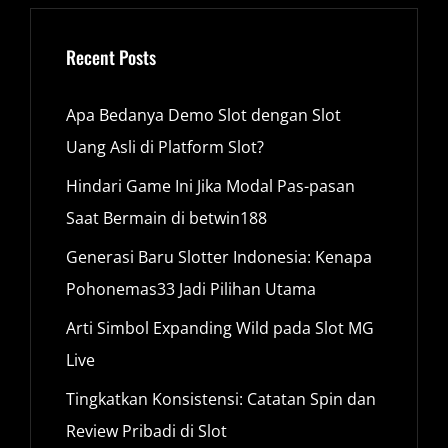
Recent Posts
Apa Bedanya Demo Slot dengan Slot
Uang Asli di Platform Slot?
Hindari Game Ini Jika Modal Pas-pasan
Saat Bermain di betwin188
Generasi Baru Slotter Indonesia: Kenapa
Pohonemas33 Jadi Pilihan Utama
Arti Simbol Expanding Wild pada Slot MG
Live
Tingkatkan Konsistensi: Catatan Spin dan
Review Pribadi di Slot