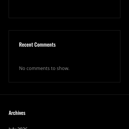
Recent Comments
No comments to show.
Archives