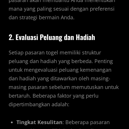
mana yang paling sesuai dengan preferensi
dan strategi bermain Anda.
2. Evaluasi Peluang dan Hadiah
Setiap pasaran togel memiliki struktur
peluang dan hadiah yang berbeda. Penting
untuk mengevaluasi peluang kemenangan
dan hadiah yang ditawarkan oleh masing-
masing pasaran sebelum memutuskan untuk
bertaruh. Beberapa faktor yang perlu
dipertimbangkan adalah:
Tingkat Kesulitan
: Beberapa pasaran