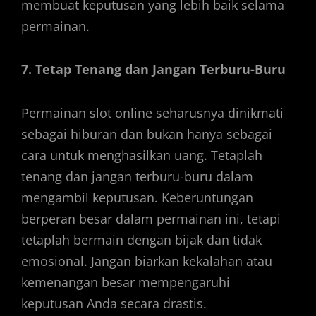
membuat keputusan yang lebih baik selama
permainan.
7. Tetap Tenang dan Jangan Terburu-Buru
Permainan slot online seharusnya dinikmati
sebagai hiburan dan bukan hanya sebagai
cara untuk menghasilkan uang. Tetaplah
tenang dan jangan terburu-buru dalam
mengambil keputusan. Keberuntungan
berperan besar dalam permainan ini, tetapi
tetaplah bermain dengan bijak dan tidak
emosional. Jangan biarkan kekalahan atau
kemenangan besar mempengaruhi
keputusan Anda secara drastis.