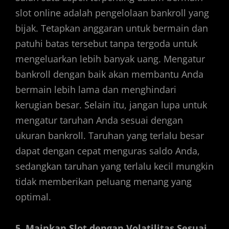
slot online adalah pengelolaan bankroll yang
bijak. Tetapkan anggaran untuk bermain dan
patuhi batas tersebut tanpa tergoda untuk
mengeluarkan lebih banyak uang. Mengatur
bankroll dengan baik akan membantu Anda
bermain lebih lama dan menghindari
kerugian besar. Selain itu, jangan lupa untuk
mengatur taruhan Anda sesuai dengan
ukuran bankroll. Taruhan yang terlalu besar
dapat dengan cepat menguras saldo Anda,
sedangkan taruhan yang terlalu kecil mungkin
tidak memberikan peluang menang yang
optimal.
5. Mainkan Slot dengan Volatilitas Sesuai