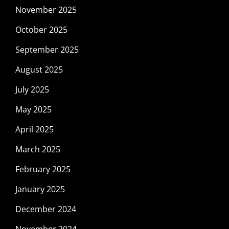
November 2025
October 2025
September 2025
August 2025
July 2025
May 2025
April 2025
March 2025
February 2025
January 2025
December 2024
November 2024