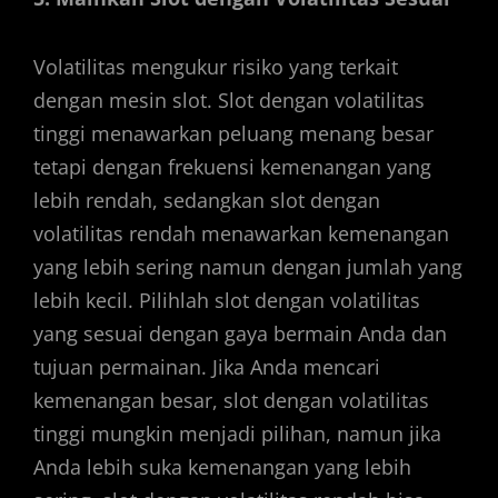
Volatilitas mengukur risiko yang terkait
dengan mesin slot. Slot dengan volatilitas
tinggi menawarkan peluang menang besar
tetapi dengan frekuensi kemenangan yang
lebih rendah, sedangkan slot dengan
volatilitas rendah menawarkan kemenangan
yang lebih sering namun dengan jumlah yang
lebih kecil. Pilihlah slot dengan volatilitas
yang sesuai dengan gaya bermain Anda dan
tujuan permainan. Jika Anda mencari
kemenangan besar, slot dengan volatilitas
tinggi mungkin menjadi pilihan, namun jika
Anda lebih suka kemenangan yang lebih