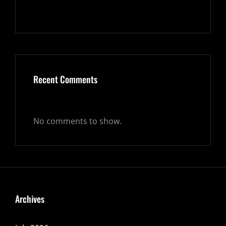
Recent Comments
No comments to show.
Archives