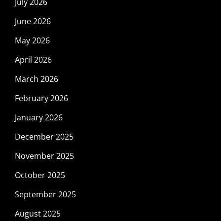
July 2026
June 2026
May 2026
April 2026
March 2026
February 2026
January 2026
December 2025
November 2025
October 2025
September 2025
August 2025