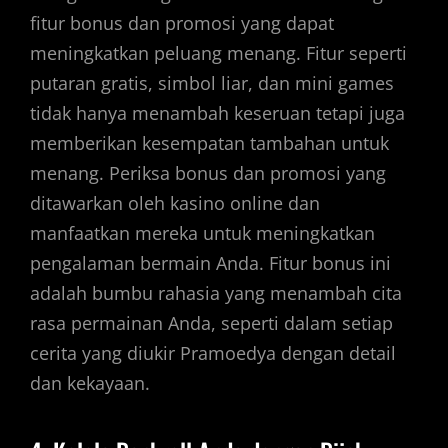
fitur bonus dan promosi yang dapat
meningkatkan peluang menang. Fitur seperti
putaran gratis, simbol liar, dan mini games
tidak hanya menambah keseruan tetapi juga
memberikan kesempatan tambahan untuk
menang. Periksa bonus dan promosi yang
ditawarkan oleh kasino online dan
manfaatkan mereka untuk meningkatkan
pengalaman bermain Anda. Fitur bonus ini
adalah bumbu rahasia yang menambah cita
rasa permainan Anda, seperti dalam setiap
cerita yang diukir Pramoedya dengan detail
dan kekayaan.