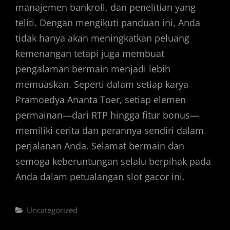
manajemen bankroll, dan penelitian yang
teliti. Dengan mengikuti panduan ini, Anda
tidak hanya akan meningkatkan peluang
kemenangan tetapi juga membuat
pengalaman bermain menjadi lebih
memuaskan. Seperti dalam setiap karya
Pramoedya Ananta Toer, setiap elemen
permainan—dari RTP hingga fitur bonus—
memiliki cerita dan perannya sendiri dalam
perjalanan Anda. Selamat bermain dan
semoga keberuntungan selalu berpihak pada
Anda dalam petualangan slot gacor ini.
Categories
Uncategorized