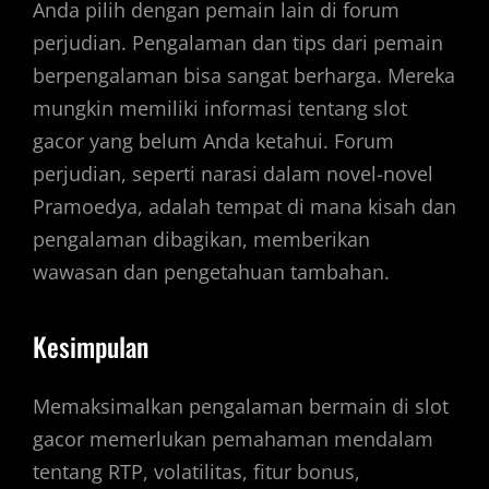
Anda pilih dengan pemain lain di forum
perjudian. Pengalaman dan tips dari pemain
berpengalaman bisa sangat berharga. Mereka
mungkin memiliki informasi tentang slot
gacor yang belum Anda ketahui. Forum
perjudian, seperti narasi dalam novel-novel
Pramoedya, adalah tempat di mana kisah dan
pengalaman dibagikan, memberikan
wawasan dan pengetahuan tambahan.
Kesimpulan
Memaksimalkan pengalaman bermain di slot
gacor memerlukan pemahaman mendalam
tentang RTP, volatilitas, fitur bonus,