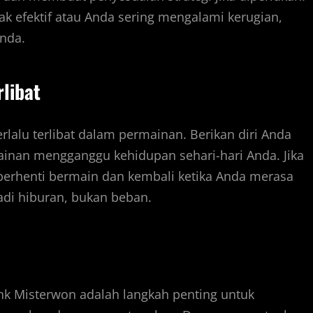
k efektif atau Anda sering mengalami kerugian,
nda.
rlibat
terlalu terlibat dalam permainan. Berikan diri Anda
mainan mengganggu kehidupan sehari-hari Anda. Jika
berhenti bermain dan kembali ketika Anda merasa
adi hiburan, bukan beban.
ink Misterwon adalah langkah penting untuk