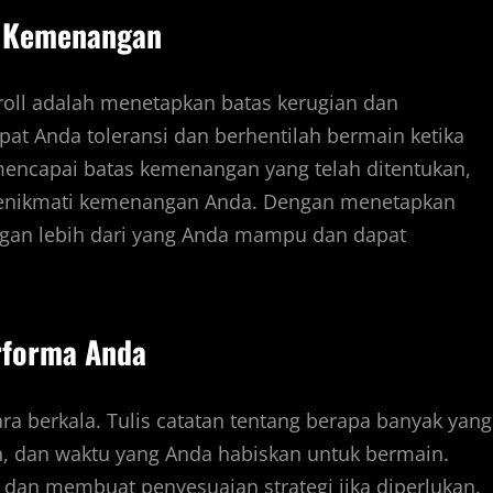
n Kemenangan
roll adalah menetapkan batas kerugian dan
at Anda toleransi dan berhentilah bermain ketika
a mencapai batas kemenangan yang telah ditentukan,
menikmati kemenangan Anda. Dengan menetapkan
gan lebih dari yang Anda mampu dan dapat
rforma Anda
ra berkala. Tulis catatan tentang berapa banyak yang
, dan waktu yang Anda habiskan untuk bermain.
 dan membuat penyesuaian strategi jika diperlukan.