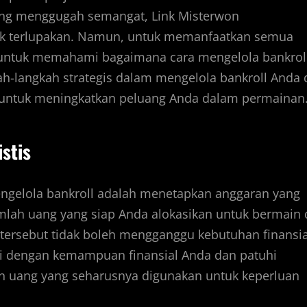
ang menggugah semangat, Link Misterwon
ak terlupakan. Namun, untuk memanfaatkan semua
a untuk memahami bagaimana cara mengelola bankrol
ah-langkah strategis dalam mengelola bankroll Anda 
s untuk meningkatkan peluang Anda dalam permainan
stis
ngelola bankroll adalah menetapkan anggaran yang
jumlah uang yang siap Anda alokasikan untuk bermain 
 tersebut tidak boleh mengganggu kebutuhan finansia
ai dengan kemampuan finansial Anda dan patuhi
an uang yang seharusnya digunakan untuk keperluan