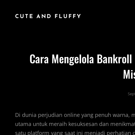
CUTE AND FLUFFY
Cara Mengelola Bankroll 
Mi
Sep
Di dunia perjudian online yang penuh warna, 
utama untuk meraih kesuksesan dan menikmati
satu platform yang saat ini menjadi perhatian 