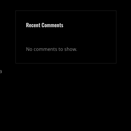
Recent Comments
No comments to show.
a