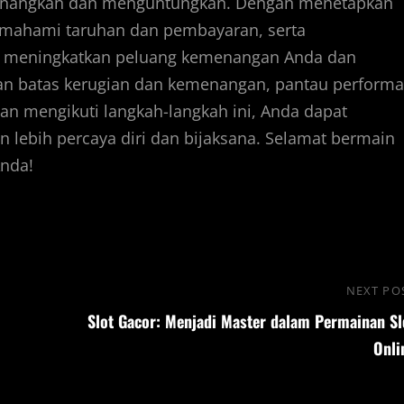
nangkan dan menguntungkan. Dengan menetapkan
memahami taruhan dan pembayaran, serta
t meningkatkan peluang kemenangan Anda dan
kan batas kerugian dan kemenangan, pantau performa
gan mengikuti langkah-langkah ini, Anda dapat
 lebih percaya diri dan bijaksana. Selamat bermain
nda!
NEXT PO
Slot Gacor: Menjadi Master dalam Permainan Sl
Onli