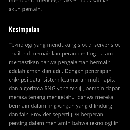
membantu mencegah akses tidak sah ke
akun pemain.
Kesimpulan
Teknologi yang mendukung slot di server slot
Thailand memainkan peran penting dalam
memastikan bahwa pengalaman bermain
adalah aman dan adil. Dengan penerapan
enkripsi data, sistem keamanan multi-lapis,
dan algoritma RNG yang teruji, pemain dapat
merasa tenang mengetahui bahwa mereka
bermain dalam lingkungan yang dilindungi
dan fair. Provider seperti JDB berperan
penting dalam menjamin bahwa teknologi ini