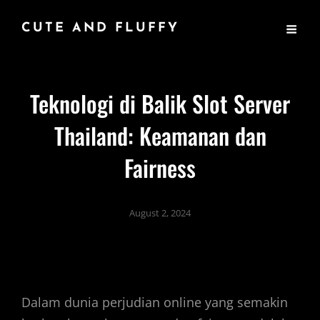
CUTE AND FLUFFY
Teknologi di Balik Slot Server
Thailand: Keamanan dan
Fairness
August 2, 2024
Dalam dunia perjudian online yang semakin