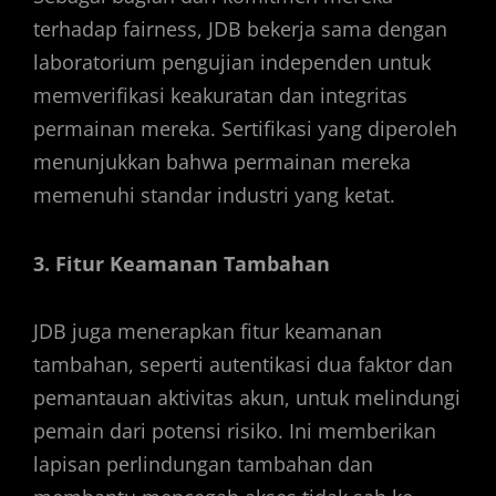
terhadap fairness, JDB bekerja sama dengan
laboratorium pengujian independen untuk
memverifikasi keakuratan dan integritas
permainan mereka. Sertifikasi yang diperoleh
menunjukkan bahwa permainan mereka
memenuhi standar industri yang ketat.
3. Fitur Keamanan Tambahan
JDB juga menerapkan fitur keamanan
tambahan, seperti autentikasi dua faktor dan
pemantauan aktivitas akun, untuk melindungi
pemain dari potensi risiko. Ini memberikan
lapisan perlindungan tambahan dan