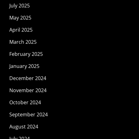
July 2025
May 2025
April 2025
March 2025
February 2025
January 2025
December 2024
November 2024
October 2024
September 2024
August 2024
July 2024