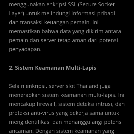
menggunakan enkripsi SSL (Secure Socket
Layer) untuk melindungi informasi pribadi
dan transaksi keuangan pemain. Ini
memastikan bahwa data yang dikirim antara
pemain dan server tetap aman dari potensi
penyadapan.
2. Sistem Keamanan Multi-Lapis
Selain enkripsi, server slot Thailand juga
menerapkan sistem keamanan multi-lapis. Ini
mencakup firewall, sistem deteksi intrusi, dan
proteksi anti-virus yang bekerja sama untuk
mengidentifikasi dan menanggulangi potensi
ancaman. Dengan sistem keamanan yang