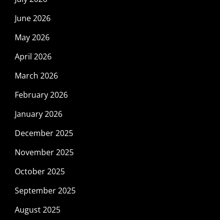
June 2026
May 2026
April 2026
March 2026
February 2026
January 2026
December 2025
November 2025
October 2025
September 2025
August 2025