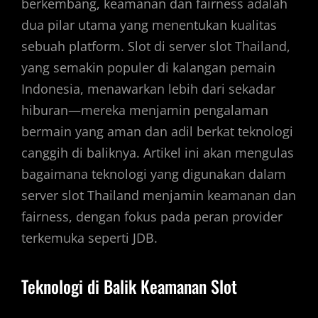
berkembang, keamanan dan fairness adalah
dua pilar utama yang menentukan kualitas
sebuah platform. Slot di server slot Thailand,
yang semakin populer di kalangan pemain
Indonesia, menawarkan lebih dari sekadar
hiburan—mereka menjamin pengalaman
bermain yang aman dan adil berkat teknologi
canggih di baliknya. Artikel ini akan mengulas
bagaimana teknologi yang digunakan dalam
server slot Thailand menjamin keamanan dan
fairness, dengan fokus pada peran provider
terkemuka seperti JDB.
Teknologi di Balik Keamanan Slot