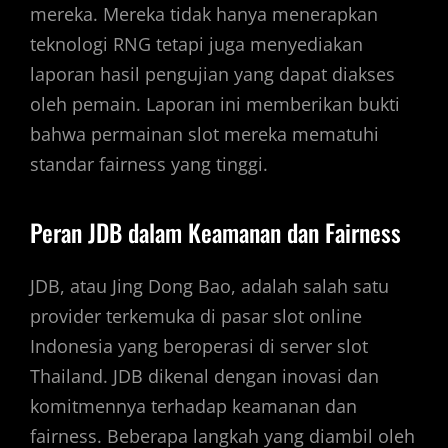
mereka. Mereka tidak hanya menerapkan
teknologi RNG tetapi juga menyediakan
laporan hasil pengujian yang dapat diakses
oleh pemain. Laporan ini memberikan bukti
bahwa permainan slot mereka mematuhi
standar fairness yang tinggi.
Peran JDB dalam Keamanan dan Fairness
JDB, atau Jing Dong Bao, adalah salah satu
provider terkemuka di pasar slot online
Indonesia yang beroperasi di server slot
Thailand. JDB dikenal dengan inovasi dan
komitmennya terhadap keamanan dan
fairness. Beberapa langkah yang diambil oleh