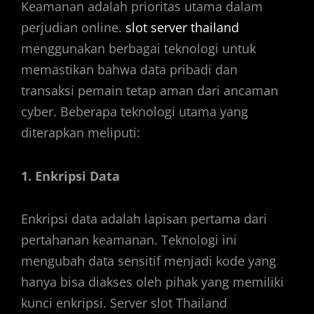
Keamanan adalah prioritas utama dalam
perjudian online.
slot server thailand
menggunakan berbagai teknologi untuk
memastikan bahwa data pribadi dan
transaksi pemain tetap aman dari ancaman
cyber. Beberapa teknologi utama yang
diterapkan meliputi:
1. Enkripsi Data
Enkripsi data adalah lapisan pertama dari
pertahanan keamanan. Teknologi ini
mengubah data sensitif menjadi kode yang
hanya bisa diakses oleh pihak yang memiliki
kunci enkripsi. Server slot Thailand