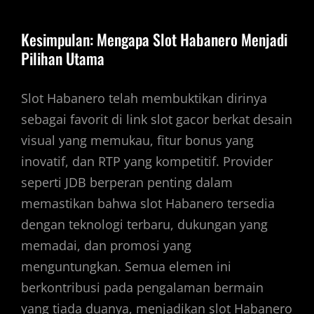
Kesimpulan: Mengapa Slot Habanero Menjadi
Pilihan Utama
Slot Habanero telah membuktikan dirinya
sebagai favorit di link slot gacor berkat desain
visual yang memukau, fitur bonus yang
inovatif, dan RTP yang kompetitif. Provider
seperti JDB berperan penting dalam
memastikan bahwa slot Habanero tersedia
dengan teknologi terbaru, dukungan yang
memadai, dan promosi yang
menguntungkan. Semua elemen ini
berkontribusi pada pengalaman bermain
yang tiada duanya, menjadikan slot Habanero