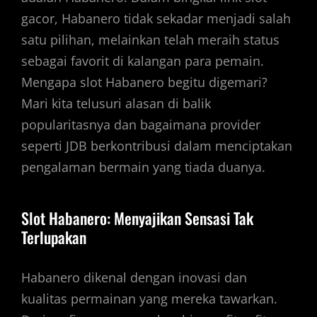
gacor, Habanero tidak sekadar menjadi salah
satu pilihan, melainkan telah meraih status
sebagai favorit di kalangan para pemain.
Mengapa slot Habanero begitu digemari?
Mari kita telusuri alasan di balik
popularitasnya dan bagaimana provider
seperti JDB berkontribusi dalam menciptakan
pengalaman bermain yang tiada duanya.
Slot Habanero: Menyajikan Sensasi Tak
Terlupakan
Habanero dikenal dengan inovasi dan
kualitas permainan yang mereka tawarkan.