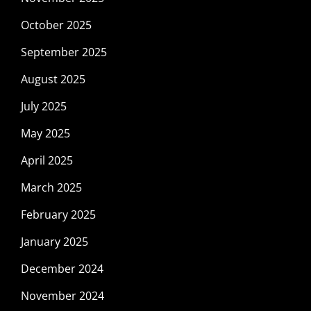
October 2025
September 2025
August 2025
July 2025
May 2025
April 2025
March 2025
February 2025
January 2025
December 2024
November 2024