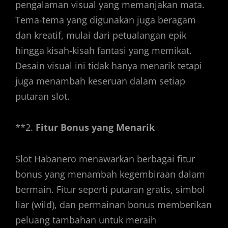
pengalaman visual yang memanjakan mata.
Tema-tema yang digunakan juga beragam
dan kreatif, mulai dari petualangan epik
hingga kisah-kisah fantasi yang memikat.
Desain visual ini tidak hanya menarik tetapi
juga menambah keseruan dalam setiap
putaran slot.
**2.
Fitur Bonus yang Menarik
Slot Habanero menawarkan berbagai fitur
bonus yang menambah kegembiraan dalam
bermain. Fitur seperti putaran gratis, simbol
liar (wild), dan permainan bonus memberikan
peluang tambahan untuk meraih