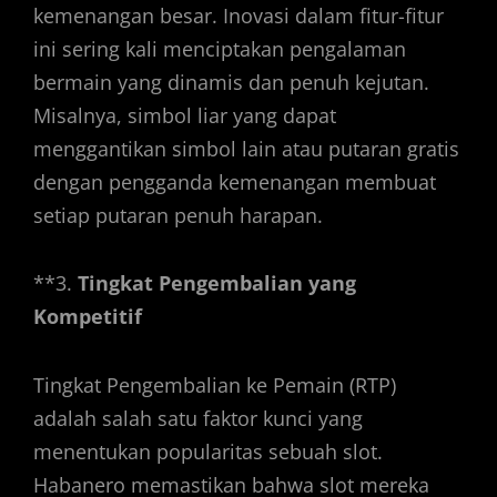
kemenangan besar. Inovasi dalam fitur-fitur
ini sering kali menciptakan pengalaman
bermain yang dinamis dan penuh kejutan.
Misalnya, simbol liar yang dapat
menggantikan simbol lain atau putaran gratis
dengan pengganda kemenangan membuat
setiap putaran penuh harapan.
**3.
Tingkat Pengembalian yang
Kompetitif
Tingkat Pengembalian ke Pemain (RTP)
adalah salah satu faktor kunci yang
menentukan popularitas sebuah slot.
Habanero memastikan bahwa slot mereka