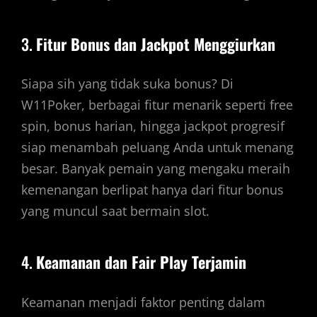
3.
Fitur Bonus dan Jackpot Menggiurkan
Siapa sih yang tidak suka bonus? Di
W11Poker, berbagai fitur menarik seperti free
spin, bonus harian, hingga jackpot progresif
siap menambah peluang Anda untuk menang
besar. Banyak pemain yang mengaku meraih
kemenangan berlipat hanya dari fitur bonus
yang muncul saat bermain slot.
4.
Keamanan dan Fair Play Terjamin
Keamanan menjadi faktor penting dalam