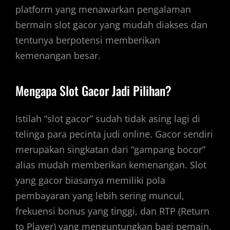
platform yang menawarkan pengalaman
bermain slot gacor yang mudah diakses dan
tentunya berpotensi memberikan
kemenangan besar.
Mengapa Slot Gacor Jadi Pilihan?
Istilah “slot gacor” sudah tidak asing lagi di
telinga para pecinta judi online. Gacor sendiri
merupakan singkatan dari “gampang bocor”
alias mudah memberikan kemenangan. Slot
yang gacor biasanya memiliki pola
pembayaran yang lebih sering muncul,
frekuensi bonus yang tinggi, dan RTP (Return
to Player) yang menguntungkan bagi pemain.