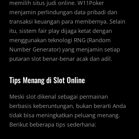
memilih situs judi online. W11Poker
menjamin perlindungan data pribadi dan
transaksi keuangan para membernya. Selain
itu, sistem fair play dijaga ketat dengan
menggunakan teknologi RNG (Random
Number Generator) yang menjamin setiap
putaran slot benar-benar acak dan adil.
Tips Menang di Slot Online
Meski slot dikenal sebagai permainan
berbasis keberuntungan, bukan berarti Anda
tidak bisa meningkatkan peluang menang.
Berikut beberapa tips sederhana: