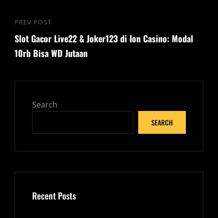
PREV POST
Previous
Slot Gacor Live22 & Joker123 di Ion Casino: Modal
Post
10rb Bisa WD Jutaan
Search
SEARCH
Recent Posts