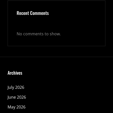
Recent Comments
No comments to show.
Archives
July 2026
June 2026
May 2026