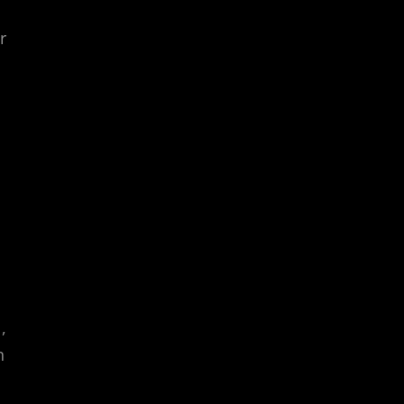
r
,
n