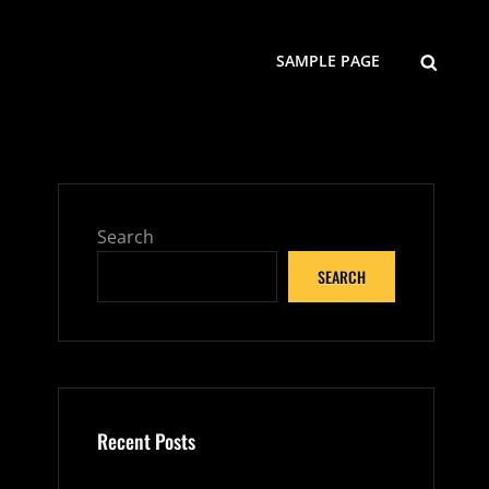
SEARCH
SAMPLE PAGE
a
Search
SEARCH
Recent Posts