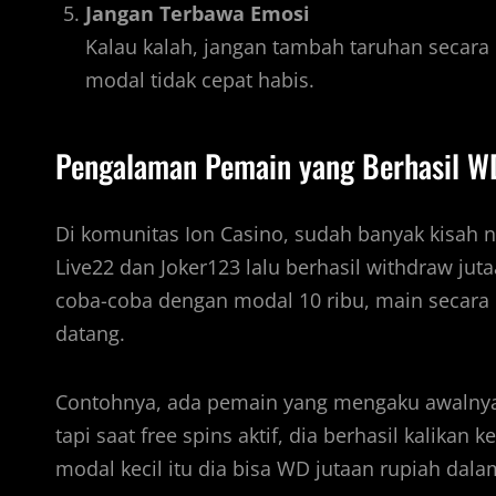
Jangan Terbawa Emosi
Kalau kalah, jangan tambah taruhan secara 
modal tidak cepat habis.
Pengalaman Pemain yang Berhasil W
Di komunitas Ion Casino, sudah banyak kisah 
Live22 dan Joker123 lalu berhasil withdraw jut
coba-coba dengan modal 10 ribu, main secar
datang.
Contohnya, ada pemain yang mengaku awalnya 
tapi saat free spins aktif, dia berhasil kalikan
modal kecil itu dia bisa WD jutaan rupiah dala