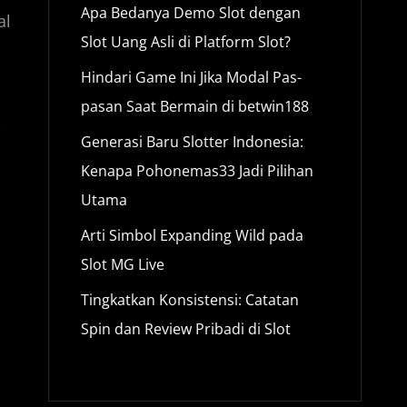
Apa Bedanya Demo Slot dengan
al
Slot Uang Asli di Platform Slot?
Hindari Game Ini Jika Modal Pas-
pasan Saat Bermain di betwin188
i
Generasi Baru Slotter Indonesia:
Kenapa Pohonemas33 Jadi Pilihan
Utama
Arti Simbol Expanding Wild pada
Slot MG Live
Tingkatkan Konsistensi: Catatan
Spin dan Review Pribadi di Slot