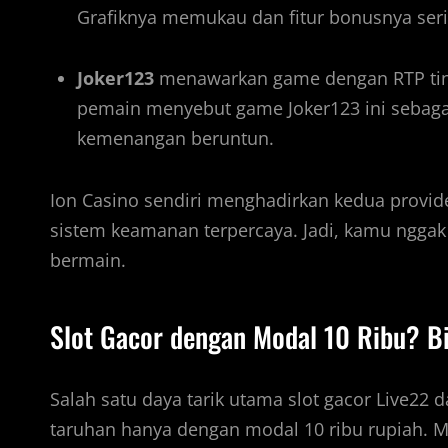
Grafiknya memukau dan fitur bonusnya seri
Joker123
menawarkan game dengan RTP tingg
pemain menyebut game Joker123 ini sebagai
kemenangan beruntun.
Ion Casino sendiri menghadirkan kedua provide
sistem keamanan terpercaya. Jadi, kamu nggak
bermain.
Slot Gacor dengan Modal 10 Ribu? Bi
Salah satu daya tarik utama slot gacor Live22 
taruhan hanya dengan modal 10 ribu rupiah. M