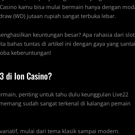
n Casino kamu bisa mulai bermain hanya dengan mod
draw (WD) jutaan rupiah sangat terbuka lebar.
enghasilkan keuntungan besar? Apa rahasia dari slot
ita bahas tuntas di artikel ini dengan gaya yang santa
oba keberuntungan!
3 di Ion Casino?
rmain, penting untuk tahu dulu keunggulan Live22
i memang sudah sangat terkenal di kalangan pemain
variatif, mulai dari tema klasik sampai modern.