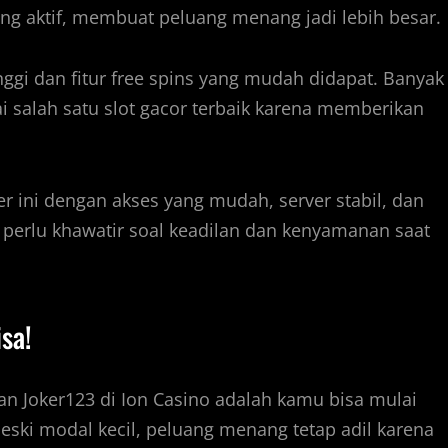
ng aktif, membuat peluang menang jadi lebih besar.
i dan fitur free spins yang mudah didapat. Banyak
 salah satu slot gacor terbaik karena memberikan
r ini dengan akses yang mudah, server stabil, dan
 perlu khawatir soal keadilan dan kenyamanan saat
sa!
dan Joker123 di Ion Casino adalah kamu bisa mulai
eski modal kecil, peluang menang tetap adil karena