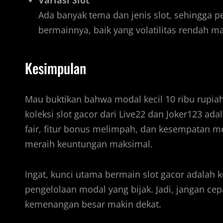
Ada banyak tema dan jenis slot, sehingga 
bermainnya, baik yang volatilitas rendah m
Kesimpulan
Mau buktikan bahwa modal kecil 10 ribu rupiah
koleksi slot gacor dari Live22 dan Joker123 a
fair, fitur bonus melimpah, dan kesempatan m
meraih keuntungan maksimal.
Ingat, kunci utama bermain slot gacor adalah 
pengelolaan modal yang bijak. Jadi, jangan ce
kemenangan besar makin dekat.