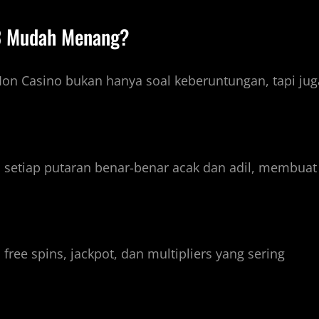
23 Mudah Menang?
 Ion Casino bukan hanya soal keberuntungan, tapi jug
etiap putaran benar-benar acak dan adil, membuat
free spins, jackpot, dan multipliers yang sering