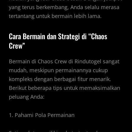
yang terus berkembang, Anda selalu merasa
tertantang untuk bermain lebih lama.
Cara Bermain dan Strategi di “Chaos
Crew”
Bermain di Chaos Crew di Rindutogel sangat
mudah, meskipun permainannya cukup
kompleks dengan berbagai fitur menarik.
Berikut beberapa tips untuk memaksimalkan
peluang Anda:
1. Pahami Pola Permainan