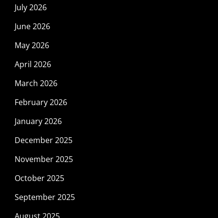
July 2026
June 2026
May 2026
April 2026
March 2026
February 2026
January 2026
December 2025
November 2025
October 2025
September 2025
August 2025