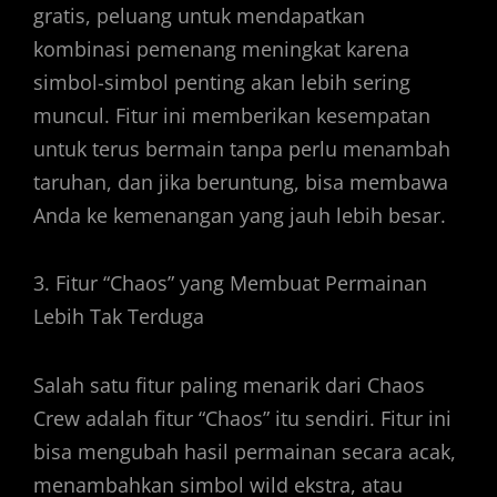
gratis, peluang untuk mendapatkan
kombinasi pemenang meningkat karena
simbol-simbol penting akan lebih sering
muncul. Fitur ini memberikan kesempatan
untuk terus bermain tanpa perlu menambah
taruhan, dan jika beruntung, bisa membawa
Anda ke kemenangan yang jauh lebih besar.
3. Fitur “Chaos” yang Membuat Permainan
Lebih Tak Terduga
Salah satu fitur paling menarik dari Chaos
Crew adalah fitur “Chaos” itu sendiri. Fitur ini
bisa mengubah hasil permainan secara acak,
menambahkan simbol wild ekstra, atau