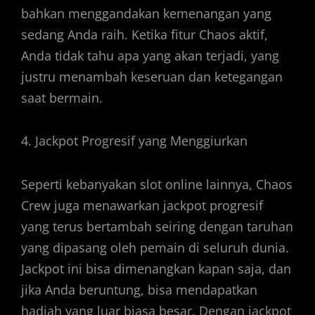
bahkan menggandakan kemenangan yang
sedang Anda raih. Ketika fitur Chaos aktif,
Anda tidak tahu apa yang akan terjadi, yang
justru menambah keseruan dan ketegangan
saat bermain.
4. Jackpot Progresif yang Menggiurkan
Seperti kebanyakan slot online lainnya, Chaos
Crew juga menawarkan jackpot progresif
yang terus bertambah seiring dengan taruhan
yang dipasang oleh pemain di seluruh dunia.
Jackpot ini bisa dimenangkan kapan saja, dan
jika Anda beruntung, bisa mendapatkan
hadiah yang luar biasa besar. Dengan jackpot