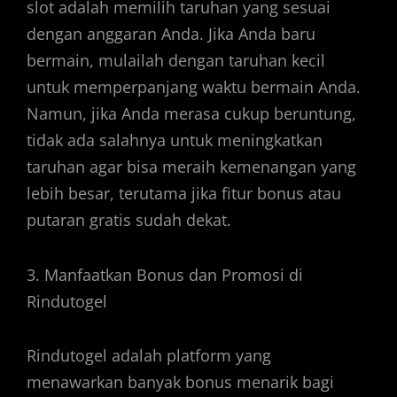
slot adalah memilih taruhan yang sesuai
dengan anggaran Anda. Jika Anda baru
bermain, mulailah dengan taruhan kecil
untuk memperpanjang waktu bermain Anda.
Namun, jika Anda merasa cukup beruntung,
tidak ada salahnya untuk meningkatkan
taruhan agar bisa meraih kemenangan yang
lebih besar, terutama jika fitur bonus atau
putaran gratis sudah dekat.
3. Manfaatkan Bonus dan Promosi di
Rindutogel
Rindutogel adalah platform yang
menawarkan banyak bonus menarik bagi