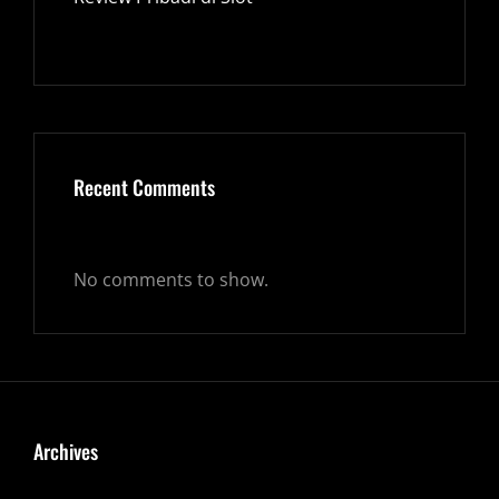
Recent Comments
No comments to show.
Archives