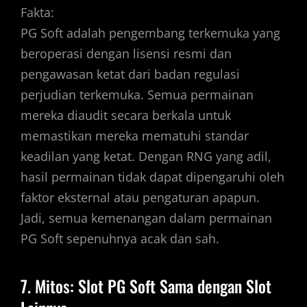
Fakta:
PG Soft adalah pengembang terkemuka yang
beroperasi dengan lisensi resmi dan
pengawasan ketat dari badan regulasi
perjudian terkemuka. Semua permainan
mereka diaudit secara berkala untuk
memastikan mereka mematuhi standar
keadilan yang ketat. Dengan RNG yang adil,
hasil permainan tidak dapat dipengaruhi oleh
faktor eksternal atau pengaturan apapun.
Jadi, semua kemenangan dalam permainan
PG Soft sepenuhnya acak dan sah.
7. Mitos: Slot PG Soft Sama dengan Slot