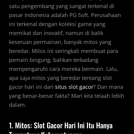
satu pengembang yang sangat terkenal di
pasar Indonesia adalah PG Soft. Perusahaan
ini terkenal dengan koleksi game yang
memikat dan inovatif, namun di balik
keseruan permainan, banyak mitos yang
beredar. Mitos ini seringkali membuat para
pemain bingung, bahkan terkadang
mempengaruhi cara mereka bermain. Lalu,
apa saja mitos yang beredar tentang slot
gacor hari ini dari
situs slot gacor
? Dan mana
yang benar-benar fakta? Mari kita telaah lebih
dalam.
1. Mitos: Slot Gacor Hari Ini Itu Hanya