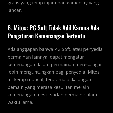
grafis yang tetap tajam dan gameplay yang
lancar.
6. Mitos: PG Soft Tidak Adil Karena Ada
Pengaturan Kemenangan Tertentu
Ada anggapan bahwa PG Soft, atau penyedia
permainan lainnya, dapat mengatur
kemenangan dalam permainan mereka agar
lebih menguntungkan bagi penyedia. Mitos
ini kerap muncul, terutama di kalangan
pemain yang merasa kesulitan meraih
kemenangan meski sudah bermain dalam
waktu lama.