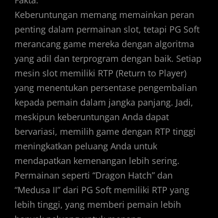
Keberuntungan memang memainkan peran
penting dalam permainan slot, tetapi PG Soft
merancang game mereka dengan algoritma
yang adil dan terprogram dengan baik. Setiap
mesin slot memiliki RTP (Return to Player)
yang menentukan persentase pengembalian
kepada pemain dalam jangka panjang. Jadi,
meskipun keberuntungan Anda dapat
bervariasi, memilih game dengan RTP tinggi
meningkatkan peluang Anda untuk
mendapatkan kemenangan lebih sering.
Permainan seperti “Dragon Hatch” dan
“Medusa II” dari PG Soft memiliki RTP yang
lebih tinggi, yang memberi pemain lebih