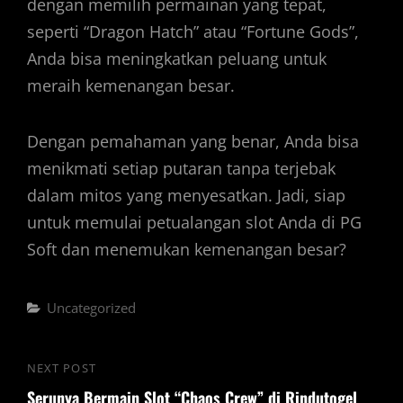
dengan memilih permainan yang tepat,
seperti “Dragon Hatch” atau “Fortune Gods”,
Anda bisa meningkatkan peluang untuk
meraih kemenangan besar.
Dengan pemahaman yang benar, Anda bisa
menikmati setiap putaran tanpa terjebak
dalam mitos yang menyesatkan. Jadi, siap
untuk memulai petualangan slot Anda di PG
Soft dan menemukan kemenangan besar?
Categories
Uncategorized
Post
NEXT POST
Next
navigation
Serunya Bermain Slot “Chaos Crew” di Rindutogel
Post