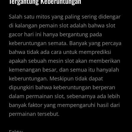
Tergantung Keberuntungan
Salah satu mitos yang paling sering didengar
di kalangan pemain slot adalah bahwa slot
gacor hari ini hanya bergantung pada
keberuntungan semata. Banyak yang percaya
bahwa tidak ada cara untuk memprediksi
apakah sebuah mesin slot akan memberikan
kemenangan besar, dan semua itu hanyalah
keberuntungan. Meskipun tidak dapat
dipungkiri bahwa keberuntungan berperan
dalam permainan slot, sebenarnya ada lebih
banyak faktor yang mempengaruhi hasil dari
permainan tersebut.
Fakta: