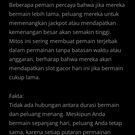
Beberapa pemain percaya bahwa jika mereka
bermain lebih lama, peluang mereka untuk
memenangkan jackpot atau mendapatkan
kemenangan besar akan semakin tinggi.
Mitos ini sering membuat pemain terjebak
dalam permainan tanpa batasan waktu atau
anggaran, berharap bahwa mereka akan
mendapatkan slot gacor hari ini jika bermain
cukup lama.
Fakta:
Tidak ada hubungan antara durasi bermain
dan peluang menang. Meskipun Anda
bermain sepanjang hari, peluang Anda tetap
sama, karena setiap putaran permainan