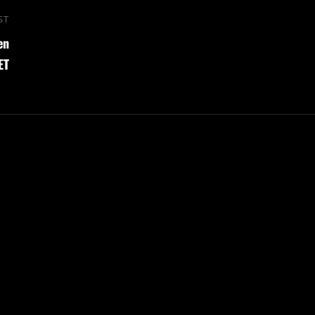
ST
Next
en
Post
ET