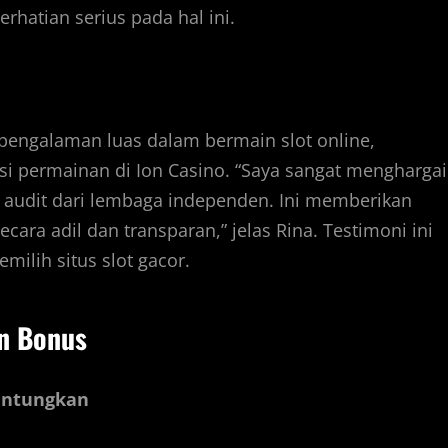
atian serius pada hal ini.
pengalaman luas dalam bermain slot online,
i permainan di Ion Casino. “Saya sangat menghargai
an audit dari lembaga independen. Ini memberikan
ara adil dan transparan,” jelas Rina. Testimoni ini
ilih situs slot gacor.
an Bonus
untungkan