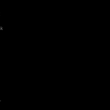
g
ak
.