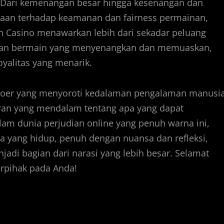
 Dari kemenangan besar hingga kesenangan dan
yaan terhadap keamanan dan fairness permainan,
 Casino menawarkan lebih dari sekadar peluang
an bermain yang menyenangkan dan memuaskan,
yalitas yang menarik.
 Toer yang menyoroti kedalaman pengalaman manusia
ran yang mendalam tentang apa yang dapat
alam dunia perjudian online yang penuh warna ini,
a yang hidup, penuh dengan nuansa dan refleksi,
jadi bagian dari narasi yang lebih besar. Selamat
rpihak pada Anda!