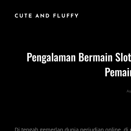
CUTE AND FLUFFY
Pengalaman Bermain Slot 
Pemai
Au
Di tengah gemerlap dunia perjudian online, di 