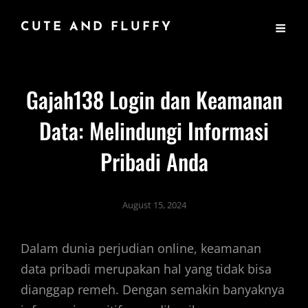
CUTE AND FLUFFY
Gajah138 Login dan Keamanan
Data: Melindungi Informasi
Pribadi Anda
August 15, 2024
Dalam dunia perjudian online, keamanan
data pribadi merupakan hal yang tidak bisa
dianggap remeh. Dengan semakin banyaknya