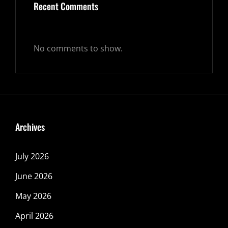
Recent Comments
No comments to show.
Archives
July 2026
June 2026
May 2026
April 2026