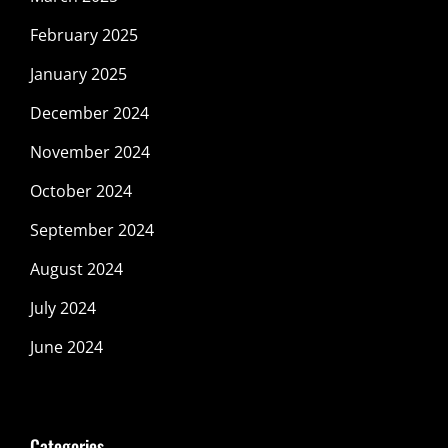
February 2025
January 2025
December 2024
November 2024
October 2024
September 2024
August 2024
July 2024
June 2024
Categories