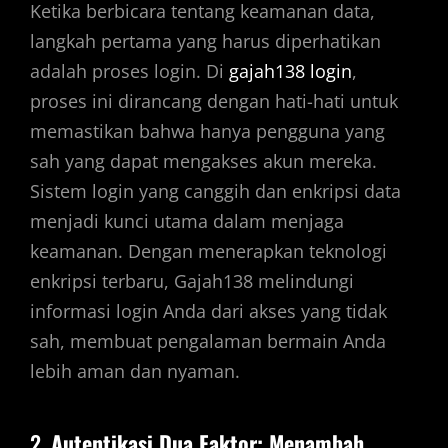
Ketika berbicara tentang keamanan data,
langkah pertama yang harus diperhatikan
adalah proses login. Di
gajah138 login
,
proses ini dirancang dengan hati-hati untuk
memastikan bahwa hanya pengguna yang
sah yang dapat mengakses akun mereka.
Sistem login yang canggih dan enkripsi data
menjadi kunci utama dalam menjaga
keamanan. Dengan menerapkan teknologi
enkripsi terbaru, Gajah138 melindungi
informasi login Anda dari akses yang tidak
sah, membuat pengalaman bermain Anda
lebih aman dan nyaman.
2.
Autentikasi Dua Faktor: Menambah