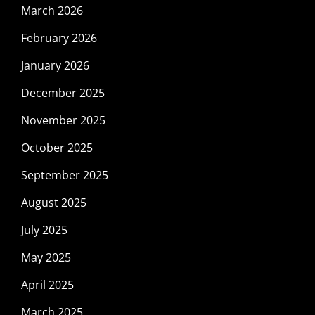
March 2026
February 2026
January 2026
December 2025
November 2025
October 2025
September 2025
August 2025
July 2025
May 2025
April 2025
March 2025