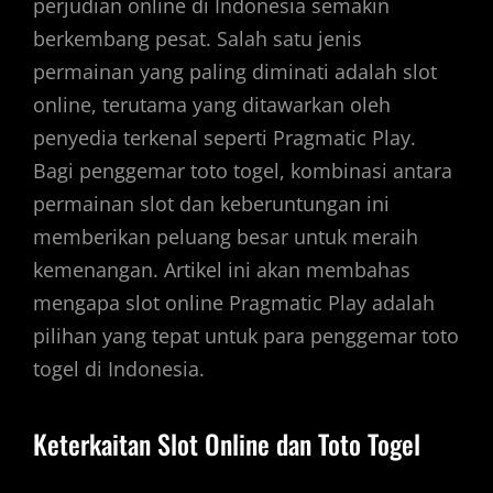
perjudian online di Indonesia semakin
berkembang pesat. Salah satu jenis
permainan yang paling diminati adalah slot
online, terutama yang ditawarkan oleh
penyedia terkenal seperti Pragmatic Play.
Bagi penggemar toto togel, kombinasi antara
permainan slot dan keberuntungan ini
memberikan peluang besar untuk meraih
kemenangan. Artikel ini akan membahas
mengapa slot online Pragmatic Play adalah
pilihan yang tepat untuk para penggemar toto
togel di Indonesia.
Keterkaitan Slot Online dan Toto Togel