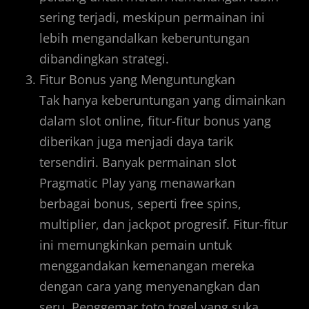
sering terjadi, meskipun permainan ini
lebih mengandalkan keberuntungan
dibandingkan strategi.
Fitur Bonus yang Menguntungkan
Tak hanya keberuntungan yang dimainkan
dalam slot online, fitur-fitur bonus yang
diberikan juga menjadi daya tarik
tersendiri. Banyak permainan slot
Pragmatic Play yang menawarkan
berbagai bonus, seperti free spins,
multiplier, dan jackpot progresif. Fitur-fitur
ini memungkinkan pemain untuk
menggandakan kemenangan mereka
dengan cara yang menyenangkan dan
seru. Penggemar toto togel yang suka