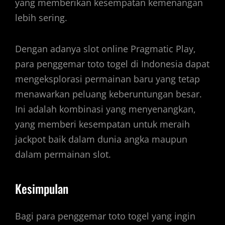
yang memberikan kesempatan kemenangan
lebih sering.
Dengan adanya slot online Pragmatic Play,
para penggemar toto togel di Indonesia dapat
mengeksplorasi permainan baru yang tetap
menawarkan peluang keberuntungan besar.
Ini adalah kombinasi yang menyenangkan,
yang memberi kesempatan untuk meraih
jackpot baik dalam dunia angka maupun
dalam permainan slot.
Kesimpulan
Bagi para penggemar toto togel yang ingin