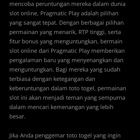
mencoba peruntungan mereka dalam dunia
slot online, Pragmatic Play adalah pilihan
yang sangat tepat. Dengan berbagai pilihan
permainan yang menarik, RTP tinggi, serta
fitur bonus yang menguntungkan, bermain
slot online dari Pragmatic Play memberikan
pengalaman baru yang menyenangkan dan
menguntungkan. Bagi mereka yang sudah
terbiasa dengan ketegangan dan
keberuntungan dalam toto togel, permainan
slot ini akan menjadi teman yang sempurna
dalam mencari kemenangan yang lebih
besar.
Jika Anda penggemar toto togel yang ingin