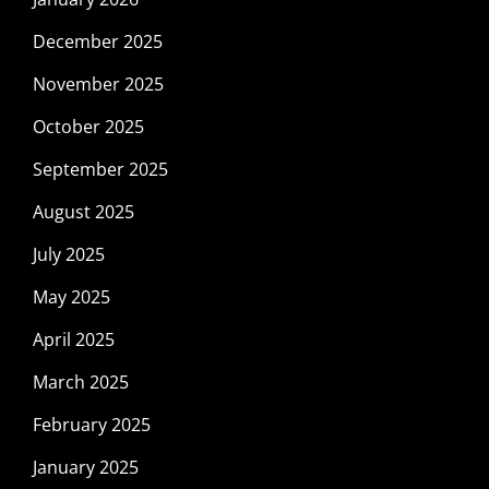
December 2025
November 2025
October 2025
September 2025
August 2025
July 2025
May 2025
April 2025
March 2025
February 2025
January 2025