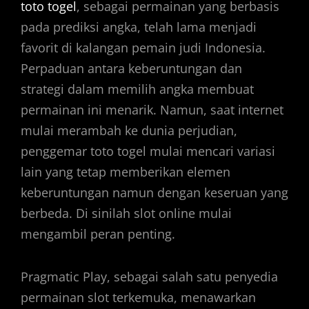
toto togel
, sebagai permainan yang berbasis
pada prediksi angka, telah lama menjadi
favorit di kalangan pemain judi Indonesia.
Perpaduan antara keberuntungan dan
strategi dalam memilih angka membuat
permainan ini menarik. Namun, saat internet
mulai merambah ke dunia perjudian,
penggemar toto togel mulai mencari variasi
lain yang tetap memberikan elemen
keberuntungan namun dengan keseruan yang
berbeda. Di sinilah slot online mulai
mengambil peran penting.
Pragmatic Play, sebagai salah satu penyedia
permainan slot terkemuka, menawarkan