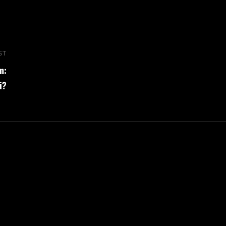
ST
Next
n:
Post
i?