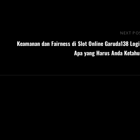
NEXT PO
Keamanan dan Fairness di Slot Online Garuda138 Logi
Apa yang Harus Anda Ketahu