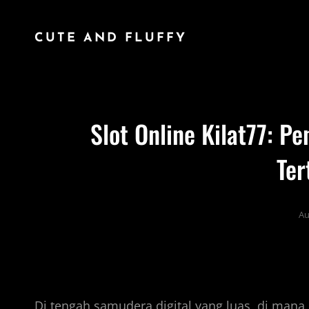
CUTE AND FLUFFY
Slot Online Kilat77: 
Ter
Au
Di tengah samudera digital yang luas, di mana