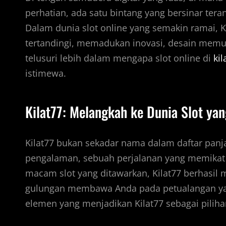
perhatian, ada satu bintang yang bersinar tera
Dalam dunia slot online yang semakin ramai,
tertandingi, memadukan inovasi, desain memuk
telusuri lebih dalam mengapa slot online di
kil
istimewa.
Kilat77: Melangkah ke Dunia Slot ya
Kilat77 bukan sekadar nama dalam daftar panja
pengalaman, sebuah perjalanan yang memika
macam slot yang ditawarkan, Kilat77 berhasil
gulungan membawa Anda pada petualangan ya
elemen yang menjadikan Kilat77 sebagai pilih