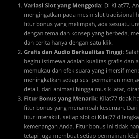
Variasi Slot yang Menggoda
: Di Kilat77, A
mengingatkan pada mesin slot tradisional 
fitur bonus yang melimpah, ada sesuatu untu
dengan tema dan konsep yang berbeda, me
dan cerita hanya dengan satu klik.
Grafis dan Audio Berkualitas Tinggi
: Sala
begitu istimewa adalah kualitas grafis dan
memukau dan efek suara yang imersif menc
meningkatkan setiap sesi permainan menja
detail, dari animasi hingga musik latar, d
Fitur Bonus yang Menarik
: Kilat77 tidak
fitur bonus yang menambah keseruan. Dari 
fitur interaktif, setiap slot di Kilat77 di
kemenangan Anda. Fitur bonus ini tidak 
tetapi juga membuat setiap permainan leb