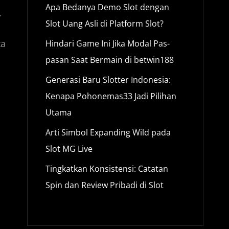
Apa Bedanya Demo Slot dengan
.
Slot Uang Asli di Platform Slot?
ta
Hindari Game Ini Jika Modal Pas-
pasan Saat Bermain di betwin188
Generasi Baru Slotter Indonesia:
Kenapa Pohonemas33 Jadi Pilihan
Utama
Arti Simbol Expanding Wild pada
Slot MG Live
Tingkatkan Konsistensi: Catatan
Spin dan Review Pribadi di Slot