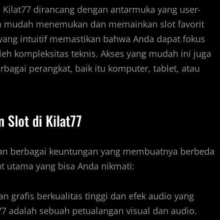
m Kilat77 dirancang dengan antarmuka yang user-
n mudah menemukan dan memainkan slot favorit
yang intuitif memastikan bahwa Anda dapat fokus
h kompleksitas teknis. Akses yang mudah ini juga
agai perangkat, baik itu komputer, tablet, atau
Slot di Kilat77
kan berbagai keuntungan yang membuatnya berbeda
at utama yang bisa Anda nikmati:
an grafis berkualitas tinggi dan efek audio yang
77 adalah sebuah petualangan visual dan audio.