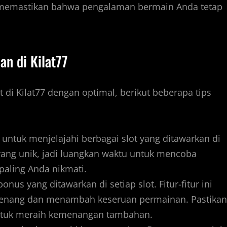
f memastikan bahwa pengalaman bermain Anda tetap
n di Kilat77
i Kilat77 dengan optimal, berikut beberapa tips
 untuk menjelajahi berbagai slot yang ditawarkan di
r yang unik, jadi luangkan waktu untuk mencoba
aling Anda nikmati.
 bonus yang ditawarkan di setiap slot. Fitur-fitur ini
menang dan menambah keseruan permainan. Pastikan
ntuk meraih kemenangan tambahan.