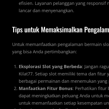
efisien. Layanan pelanggan yang responsi
lancar dan menyenangkan.
Tips untuk Memaksimalkan Pengalama
Untuk memanfaatkan pengalaman bermain slot d
yang bisa Anda pertimbangkan:
Eksplorasi Slot yang Berbeda
: Jangan ragu
Kilat77. Setiap slot memiliki tema dan fitu
berbagai permainan dan menemukan yang p
Manfaatkan Fitur Bonus
: Perhatikan fitur
dapat meningkatkan peluang Anda untuk 
untuk memanfaatkan setiap kesempatan u