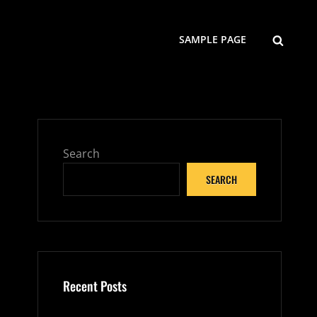
SEARCH
SAMPLE PAGE
Search
SEARCH
Recent Posts