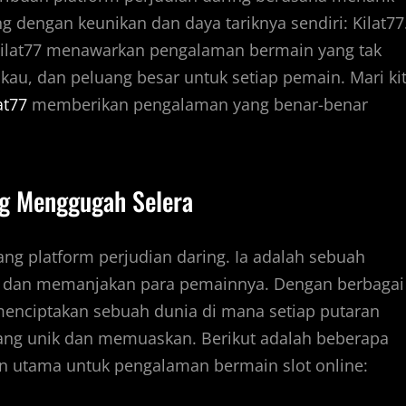
ng dengan keunikan dan daya tariknya sendiri: Kilat77
 Kilat77 menawarkan pengalaman bermain yang tak
au, dan peluang besar untuk setiap pemain. Mari ki
at77
memberikan pengalaman yang benar-benar
ng Menggugah Selera
ng platform perjudian daring. Ia adalah sebuah
t dan memanjakan para pemainnya. Dengan berbagai
 menciptakan sebuah dunia di mana setiap putaran
ng unik dan memuaskan. Berikut adalah beberapa
an utama untuk pengalaman bermain slot online: