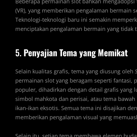
Beberapa permainan slot bahkan mengadopsi tek
(VR), yang memberikan pengalaman bermain se
Teknologi-teknologi baru ini semakin memperka
menciptakan pengalaman bermain yang tidak t
5.
Penyajian Tema yang Memikat
Selain kualitas grafis, tema yang diusung oleh
permainan slot yang beragam seperti fantasi, p
populer, dihadirkan dengan detail grafis yang 
simbol mahkota dan perisai, atau tema bawah
ikan-ikan eksotis. Semua tema ini disajikan 
memberikan pengalaman visual yang memuask
Selain itu, setiap tema membawa elemen budaya