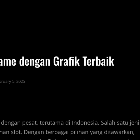
Game dengan Grafik Terbaik
bruary 5, 2025
dengan pesat, terutama di Indonesia. Salah satu jeni
an slot. Dengan berbagai pilihan yang ditawarkan,