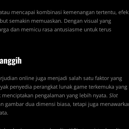
 atau mencapai kombinasi kemenangan tertentu, efek
but semakin memuaskan. Dengan visual yang
arga dan memicu rasa antusiasme untuk terus
Canggih
judian online juga menjadi salah satu faktor yang
nyak penyedia perangkat lunak game terkemuka yang
uk menciptakan pengalaman yang lebih nyata.
Slot
n gambar dua dimensi biasa, tetapi juga menawarka
ata.