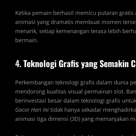
Ketika pemain berhasil memicu putaran gratis
animasi yang dramatis membuat momen terse
menarik, setiap kemenangan terasa lebih berh
bermain.
4.
Teknologi Grafis yang Semakin 
Perkembangan teknologi grafis dalam dunia per
mendorong kualitas visual permainan slot. Ba
berinvestasi besar dalam teknologi grafis unt
Gacor Hari Ini
tidak hanya sekadar menghadirka
animasi tiga dimensi (3D) yang memanjakan m