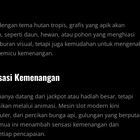
dengan tema hutan tropis, grafis yang apik akan
, seperti daun, hewan, atau pohon yang menghiasi
buran visual, tetapi juga kemudahan untuk mengenal
 memicu kemenangan.
sasi Kemenangan
anya datang dari jackpot atau hadiah besar, tetapi
ikan melalui animasi. Mesin slot modern kini
er, dari percikan bunga api, gulungan yang berputa
Semua ini menambah sensasi kemenangan dan
tiap pencapaian.