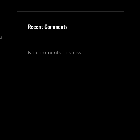
Recent Comments
a
No comments to show.