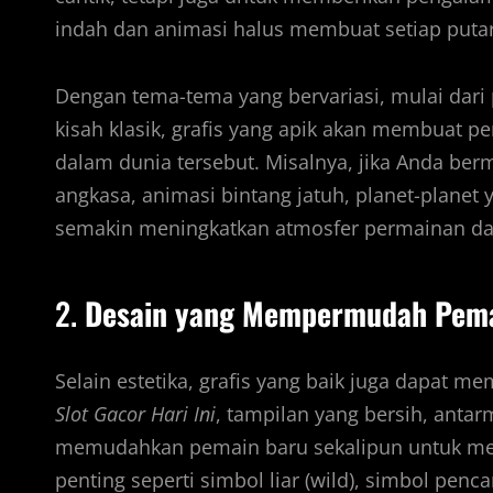
indah dan animasi halus membuat setiap putar
Dengan tema-tema yang bervariasi, mulai dari p
kisah klasik, grafis yang apik akan membuat 
dalam dunia tersebut. Misalnya, jika Anda ber
angkasa, animasi bintang jatuh, planet-planet
semakin meningkatkan atmosfer permainan d
2.
Desain yang Mempermudah Pem
Selain estetika, grafis yang baik juga dapat
Slot Gacor Hari Ini
, tampilan yang bersih, antar
memudahkan pemain baru sekalipun untuk meng
penting seperti simbol liar (wild), simbol penca