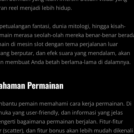
an reel menjadi lebih hidup.
etualangan fantasi, dunia mitologi, hingga kisah-
pemain merasa seolah-olah mereka benar-benar berad
main di mesin slot dengan tema perjalanan luar
 yang berputar, dan efek suara yang mendalam, akan
an membuat Anda betah berlama-lama di dalamnya.
ahaman Permainan
 membantu pemain memahami cara kerja permainan. Di
muka yang user-friendly, dan informasi yang jelas
erti bagaimana permainan berjalan. Fitur-fitur
r (scatter), dan fitur bonus akan lebih mudah dikenali