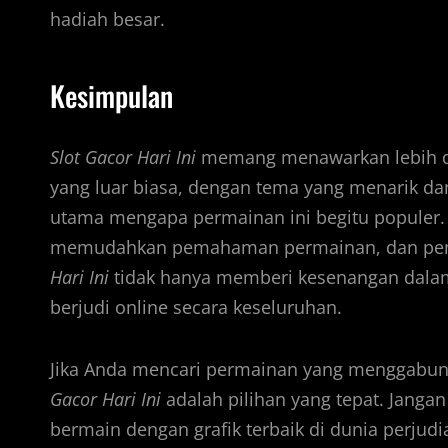
hadiah besar.
Kesimpulan
Slot Gacor Hari Ini
memang menawarkan lebih dar
yang luar biasa, dengan tema yang menarik da
utama mengapa permainan ini begitu populer. D
memudahkan pemahaman permainan, dan pen
Hari Ini
tidak hanya memberi kesenangan dalam
berjudi online secara keseluruhan.
Jika Anda mencari permainan yang menggabun
Gacor Hari Ini
adalah pilihan yang tepat. Janga
bermain dengan grafik terbaik di dunia perjudi