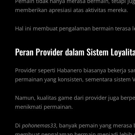
Pemain tidak hanya merasa bermain, tetapi ju
memberikan apresiasi atas aktivitas mereka.
Hal ini membuat pengalaman bermain terasa leb
Peran Provider dalam Sistem Loyalit
Provider seperti
Habanero
biasanya bekerja s
permainan yang konsisten, sementara sistem VIP
Namun, kualitas game dari provider juga ber
menikmati permainan.
Di
pohonemas33
, banyak pemain yang merasa 
membuat pengalaman bermain menjadi lebih 