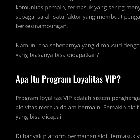
komunitas pemain, termasuk yang sering men
sebagai salah satu faktor yang membuat penga
berkesinambungan.
Namun, apa sebenarnya yang dimaksud dengan 
yang biasanya bisa didapatkan?
Apa Itu Program Loyalitas VIP?
Program loyalitas VIP adalah sistem pengharg
aktivitas mereka dalam bermain. Semakin aktif
yang bisa dicapai.
Di banyak platform permainan slot, termasuk y