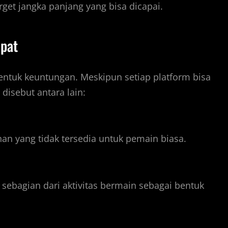
get jangka panjang yang bisa dicapai.
apat
ntuk keuntungan. Meskipun setiap platform bisa
isebut antara lain:
n yang tidak tersedia untuk pemain biasa.
bagian dari aktivitas bermain sebagai bentuk