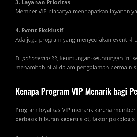
3. Layanan Prioritas
Member VIP biasanya mendapatkan layanan yan
4. Event Eksklusif
Ada juga program yang menyediakan event kh
Di
pohonemas33
, keuntungan-keuntungan ini s
menambah nilai dalam pengalaman bermain se
Kenapa Program VIP Menarik bagi P
Program loyalitas VIP menarik karena member
berbasis hiburan seperti slot, faktor psikologis