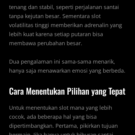
tenang dan stabil, seperti perjalanan santai
tanpa kejutan besar. Sementara slot
volatilitas tinggi memberikan adrenalin yang
lebih kuat karena setiap putaran bisa
membawa perubahan besar.
Dua pengalaman ini sama-sama menarik,
hanya saja menawarkan emosi yang berbeda.
Cara Menentukan Pilihan yang Tepat
Untuk menentukan slot mana yang lebih
cocok, ada beberapa hal yang bisa
dipertimbangkan. Pertama, pikirkan tujuan
bermain. Jika hanya untuk hiburan santai,