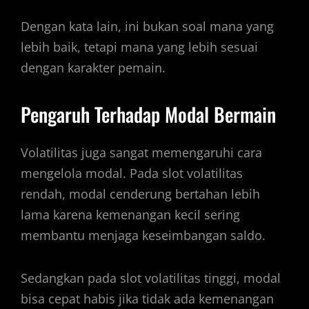
Dengan kata lain, ini bukan soal mana yang
lebih baik, tetapi mana yang lebih sesuai
dengan karakter pemain.
Pengaruh Terhadap Modal Bermain
Volatilitas juga sangat memengaruhi cara
mengelola modal. Pada slot volatilitas
rendah, modal cenderung bertahan lebih
lama karena kemenangan kecil sering
membantu menjaga keseimbangan saldo.
Sedangkan pada slot volatilitas tinggi, modal
bisa cepat habis jika tidak ada kemenangan