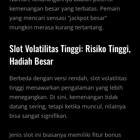
kemenangan besar yang terbatas. Pemain
yang mencari sensasi “jackpot besar”
mungkin merasa kurang tertantang.
Slot Volatilitas Tinggi: Risiko Tinggi,
Hadiah Besar
Berbeda dengan versi rendah, slot volatilitas
tinggi menawarkan pengalaman yang lebih
menegangkan. Di sini, kemenangan tidak
datang sering, tetapi ketika muncul, nilainya
bisa sangat signifikan.
Jenis slot ini biasanya memiliki fitur bonus