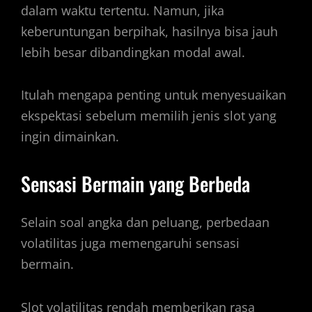
dalam waktu tertentu. Namun, jika
keberuntungan berpihak, hasilnya bisa jauh
lebih besar dibandingkan modal awal.
Itulah mengapa penting untuk menyesuaikan
ekspektasi sebelum memilih jenis slot yang
ingin dimainkan.
Sensasi Bermain yang Berbeda
Selain soal angka dan peluang, perbedaan
volatilitas juga memengaruhi sensasi
bermain.
Slot volatilitas rendah memberikan rasa