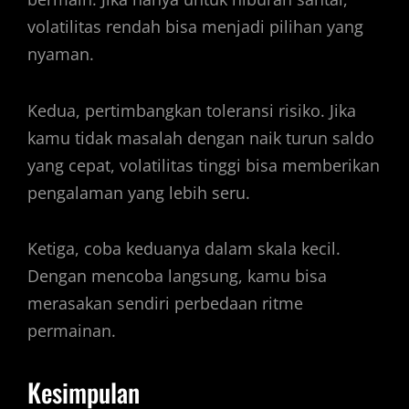
volatilitas rendah bisa menjadi pilihan yang
nyaman.
Kedua, pertimbangkan toleransi risiko. Jika
kamu tidak masalah dengan naik turun saldo
yang cepat, volatilitas tinggi bisa memberikan
pengalaman yang lebih seru.
Ketiga, coba keduanya dalam skala kecil.
Dengan mencoba langsung, kamu bisa
merasakan sendiri perbedaan ritme
permainan.
Kesimpulan