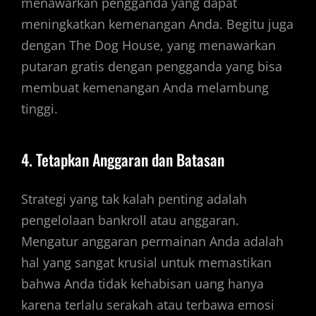
menawarkan pengganda yang dapat
meningkatkan kemenangan Anda. Begitu juga
dengan The Dog House, yang menawarkan
putaran gratis dengan pengganda yang bisa
membuat kemenangan Anda melambung
tinggi.
4. Tetapkan Anggaran dan Batasan
Strategi yang tak kalah penting adalah
pengelolaan bankroll atau anggaran.
Mengatur anggaran permainan Anda adalah
hal yang sangat krusial untuk memastikan
bahwa Anda tidak kehabisan uang hanya
karena terlalu serakah atau terbawa emosi