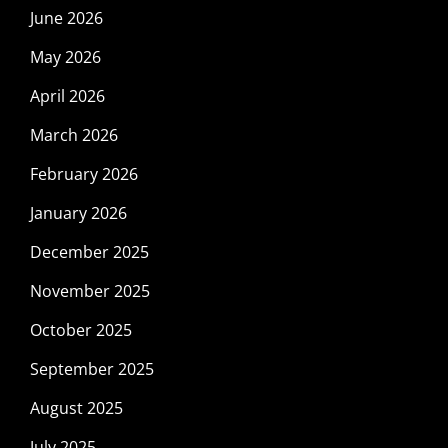
June 2026
May 2026
April 2026
March 2026
February 2026
January 2026
December 2025
November 2025
October 2025
September 2025
August 2025
July 2025