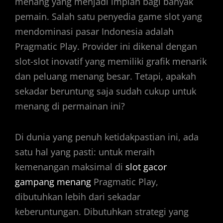
menang yang menjadi impian bagi banyak
pemain. Salah satu penyedia game slot yang
mendominasi pasar Indonesia adalah
Pragmatic Play. Provider ini dikenal dengan
slot-slot inovatif yang memiliki grafik menarik
dan peluang menang besar. Tetapi, apakah
sekadar beruntung saja sudah cukup untuk
menang di permainan ini?
Di dunia yang penuh ketidakpastian ini, ada
satu hal yang pasti: untuk meraih
kemenangan maksimal di
slot gacor
gampang menang
Pragmatic Play,
dibutuhkan lebih dari sekadar
keberuntungan. Dibutuhkan strategi yang