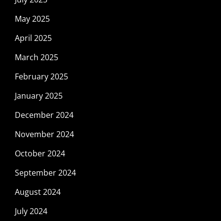
May 2025
April 2025
March 2025
February 2025
January 2025
December 2024
November 2024
October 2024
September 2024
August 2024
July 2024