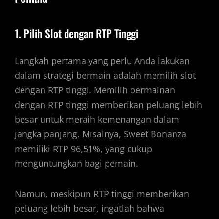
1. Pilih Slot dengan RTP Tinggi
Langkah pertama yang perlu Anda lakukan
dalam strategi bermain adalah memilih slot
dengan RTP tinggi. Memilih permainan
dengan RTP tinggi memberikan peluang lebih
besar untuk meraih kemenangan dalam
jangka panjang. Misalnya, Sweet Bonanza
memiliki RTP 96,51%, yang cukup
menguntungkan bagi pemain.
Namun, meskipun RTP tinggi memberikan
peluang lebih besar, ingatlah bahwa