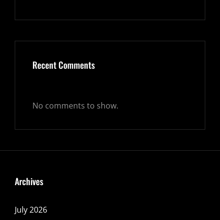
Recent Comments
No comments to show.
Archives
July 2026