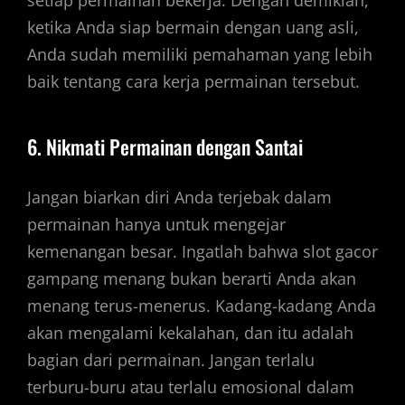
ketika Anda siap bermain dengan uang asli,
Anda sudah memiliki pemahaman yang lebih
baik tentang cara kerja permainan tersebut.
6. Nikmati Permainan dengan Santai
Jangan biarkan diri Anda terjebak dalam
permainan hanya untuk mengejar
kemenangan besar. Ingatlah bahwa slot gacor
gampang menang bukan berarti Anda akan
menang terus-menerus. Kadang-kadang Anda
akan mengalami kekalahan, dan itu adalah
bagian dari permainan. Jangan terlalu
terburu-buru atau terlalu emosional dalam