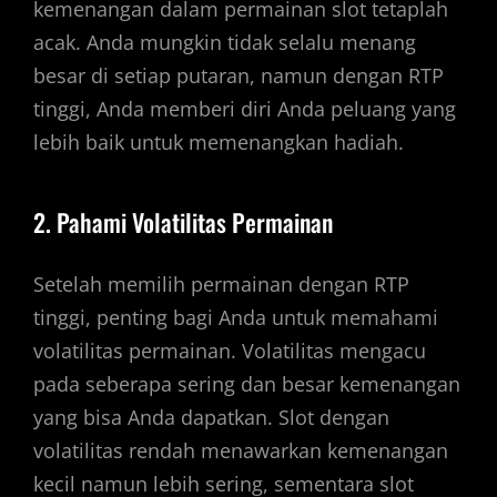
kemenangan dalam permainan slot tetaplah
acak. Anda mungkin tidak selalu menang
besar di setiap putaran, namun dengan RTP
tinggi, Anda memberi diri Anda peluang yang
lebih baik untuk memenangkan hadiah.
2. Pahami Volatilitas Permainan
Setelah memilih permainan dengan RTP
tinggi, penting bagi Anda untuk memahami
volatilitas permainan. Volatilitas mengacu
pada seberapa sering dan besar kemenangan
yang bisa Anda dapatkan. Slot dengan
volatilitas rendah menawarkan kemenangan
kecil namun lebih sering, sementara slot