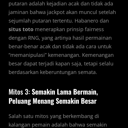
putaran adalah kejadian acak dan tidak ada
jaminan bahwa jackpot akan muncul setelah
sejumlah putaran tertentu. Habanero dan
situs toto
menerapkan prinsip fairness
dengan RNG, yang artinya hasil permainan
benar-benar acak dan tidak ada cara untuk
“memanipulasi” kemenangan. Kemenangan
besar dapat terjadi kapan saja, tetapi selalu
berdasarkan keberuntungan semata.
Mitos 3:
Semakin Lama Bermain,
Peluang Menang Semakin Besar
Salah satu mitos yang berkembang di
kalangan pemain adalah bahwa semakin