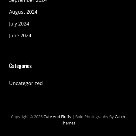
September 2024
August 2024
July 2024
June 2024
Categories
Uncategorized
Copyright © 2026
Cute And Fluffy
|
Bold Photography By
Catch
Themes