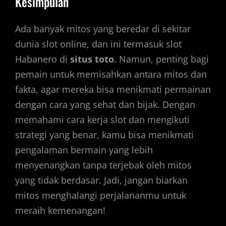
Kesimpulan
Ada banyak mitos yang beredar di sekitar
dunia slot online, dan ini termasuk slot
Habanero di
situs toto
. Namun, penting bagi
pemain untuk memisahkan antara mitos dan
fakta, agar mereka bisa menikmati permainan
dengan cara yang sehat dan bijak. Dengan
memahami cara kerja slot dan mengikuti
strategi yang benar, kamu bisa menikmati
pengalaman bermain yang lebih
menyenangkan tanpa terjebak oleh mitos
yang tidak berdasar. Jadi, jangan biarkan
mitos menghalangi perjalananmu untuk
meraih kemenangan!