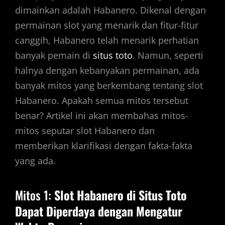
dimainkan adalah Habanero. Dikenal dengan
permainan slot yang menarik dan fitur-fitur
canggih, Habanero telah menarik perhatian
banyak pemain di
situs toto
. Namun, seperti
halnya dengan kebanyakan permainan, ada
banyak mitos yang berkembang tentang slot
Habanero. Apakah semua mitos tersebut
benar? Artikel ini akan membahas mitos-
mitos seputar slot Habanero dan
memberikan klarifikasi dengan fakta-fakta
yang ada.
Mitos 1:
Slot Habanero di Situs Toto
Dapat Diperdaya dengan Mengatur