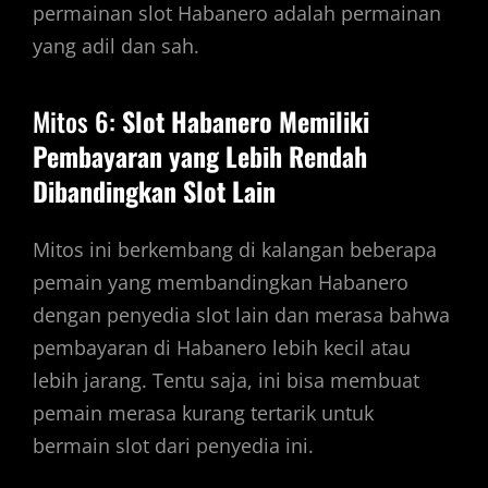
permainan slot Habanero adalah permainan
yang adil dan sah.
Mitos 6:
Slot Habanero Memiliki
Pembayaran yang Lebih Rendah
Dibandingkan Slot Lain
Mitos ini berkembang di kalangan beberapa
pemain yang membandingkan Habanero
dengan penyedia slot lain dan merasa bahwa
pembayaran di Habanero lebih kecil atau
lebih jarang. Tentu saja, ini bisa membuat
pemain merasa kurang tertarik untuk
bermain slot dari penyedia ini.