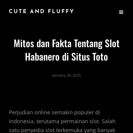
CUTE AND FLUFFY
Mitos dan Fakta Tentang Slot
Habanero di Situs Toto
January 28, 2025
Perjudian online semakin populer di
Indonesia, terutama permainan slot. Salah
satu penyedia slot terkemuka yang banyak