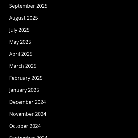
September 2025
August 2025
July 2025
May 2025
April 2025
March 2025
February 2025
January 2025
December 2024
November 2024
October 2024