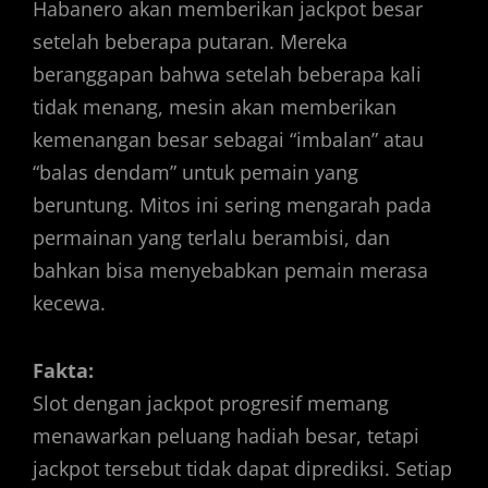
Habanero akan memberikan jackpot besar
setelah beberapa putaran. Mereka
beranggapan bahwa setelah beberapa kali
tidak menang, mesin akan memberikan
kemenangan besar sebagai “imbalan” atau
“balas dendam” untuk pemain yang
beruntung. Mitos ini sering mengarah pada
permainan yang terlalu berambisi, dan
bahkan bisa menyebabkan pemain merasa
kecewa.
Fakta:
Slot dengan jackpot progresif memang
menawarkan peluang hadiah besar, tetapi
jackpot tersebut tidak dapat diprediksi. Setiap