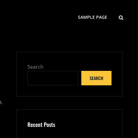
SEARCH
SAMPLE PAGE
Search
SEARCH
a,
Recent Posts