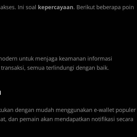
akses. Ini soal
kepercayaan
. Berikut beberapa poin
 modern untuk menjaga keamanan informasi
 transaksi, semua terlindungi dengan baik.
n
akukan dengan mudah menggunakan e-wallet populer
at, dan pemain akan mendapatkan notifikasi secara