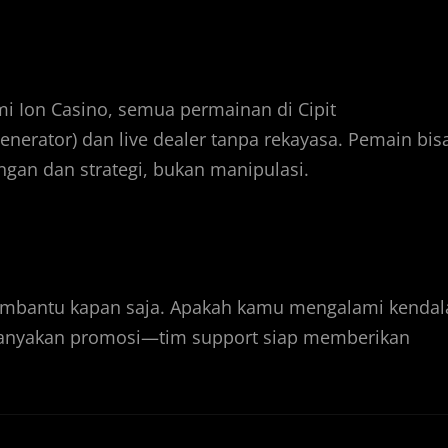
i Ion Casino, semua permainan di Cipit
ator) dan live dealer tanpa rekayasa. Pemain bis
gan dan strategi, bukan manipulasi.
membantu kapan saja. Apakah kamu mengalami kendal
enanyakan promosi—tim support siap memberikan