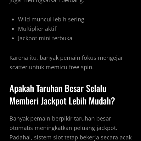
Wild muncul lebih sering
Multiplier aktif
Jackpot mini terbuka
Karena itu, banyak pemain fokus mengejar
scatter untuk memicu free spin.
Apakah Taruhan Besar Selalu
Memberi Jackpot Lebih Mudah?
Banyak pemain berpikir taruhan besar
otomatis meningkatkan peluang jackpot.
Padahal, sistem slot tetap bekerja secara acak