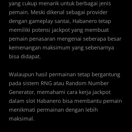
yang cukup menarik untuk berbagai jenis
pemain. Meski dikenal sebagai provider
dengan gameplay santai, Habanero tetap
memiliki potensi jackpot yang membuat
pemain penasaran mengenai seberapa besar
kemenangan maksimum yang sebenarnya
bisa didapat.
Walaupun hasil permainan tetap bergantung
pada sistem RNG atau Random Number
Generator, memahami cara kerja jackpot
dalam slot Habanero bisa membantu pemain
menikmati permainan dengan lebih
maksimal.