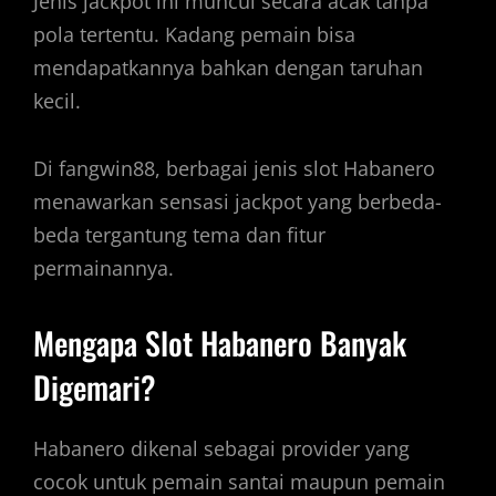
Jenis jackpot ini muncul secara acak tanpa
pola tertentu. Kadang pemain bisa
mendapatkannya bahkan dengan taruhan
kecil.
Di fangwin88, berbagai jenis slot Habanero
menawarkan sensasi jackpot yang berbeda-
beda tergantung tema dan fitur
permainannya.
Mengapa Slot Habanero Banyak
Digemari?
Habanero dikenal sebagai provider yang
cocok untuk pemain santai maupun pemain