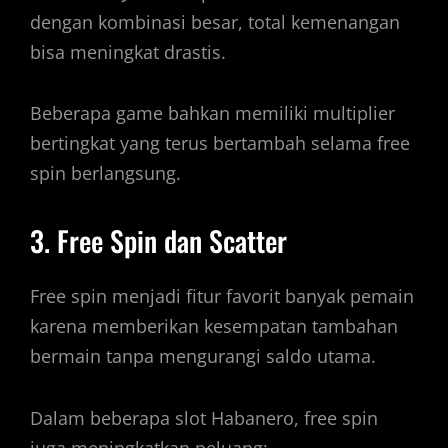
dengan kombinasi besar, total kemenangan
bisa meningkat drastis.
Beberapa game bahkan memiliki multiplier
bertingkat yang terus bertambah selama free
spin berlangsung.
3. Free Spin dan Scatter
Free spin menjadi fitur favorit banyak pemain
karena memberikan kesempatan tambahan
bermain tanpa mengurangi saldo utama.
Dalam beberapa slot Habanero, free spin
juga meningkatkan peluang: