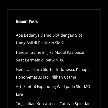
Recent Posts
Apa Bedanya Demo Slot dengan Slot
Uang Asli di Platform Slot?
Hindari Game Ini Jika Modal Pas-pasan
Saat Bermain di betwin188
Generasi Baru Slotter Indonesia: Kenapa
Pohonemas33 Jadi Pilihan Utama
Arti Simbol Expanding Wild pada Slot MG
Live
Tingkatkan Konsistensi: Catatan Spin dan