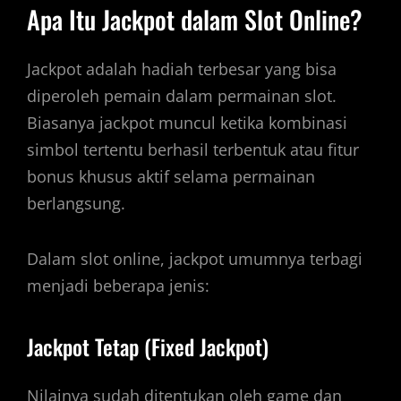
Apa Itu Jackpot dalam Slot Online?
Jackpot adalah hadiah terbesar yang bisa
diperoleh pemain dalam permainan slot.
Biasanya jackpot muncul ketika kombinasi
simbol tertentu berhasil terbentuk atau fitur
bonus khusus aktif selama permainan
berlangsung.
Dalam slot online, jackpot umumnya terbagi
menjadi beberapa jenis:
Jackpot Tetap (Fixed Jackpot)
Nilainya sudah ditentukan oleh game dan