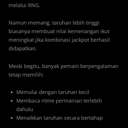
melalui RNG.
Namun memang, taruhan lebih tinggi
biasanya membuat nilai kemenangan ikut
meningkat jika kombinasi jackpot berhasil
didapatkan.
Meski begitu, banyak pemain berpengalaman
tetap memilih:
Memulai dengan taruhan kecil
Membaca ritme permainan terlebih
dahulu
Menaikkan taruhan secara bertahap