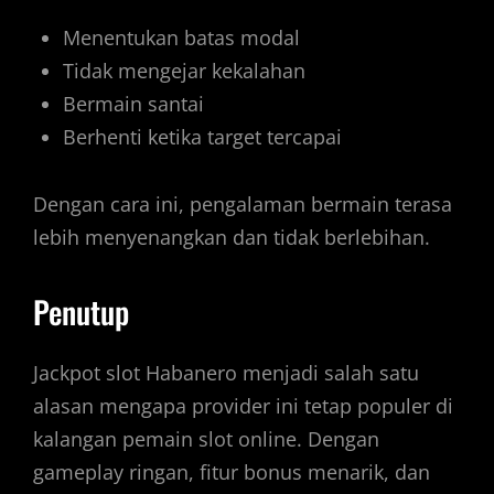
Menentukan batas modal
Tidak mengejar kekalahan
Bermain santai
Berhenti ketika target tercapai
Dengan cara ini, pengalaman bermain terasa
lebih menyenangkan dan tidak berlebihan.
Penutup
Jackpot slot Habanero menjadi salah satu
alasan mengapa provider ini tetap populer di
kalangan pemain slot online. Dengan
gameplay ringan, fitur bonus menarik, dan