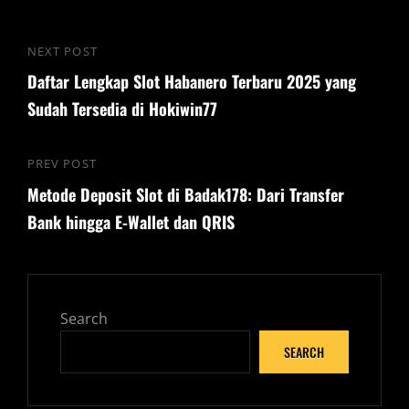
Post
NEXT POST
Next
navigation
Daftar Lengkap Slot Habanero Terbaru 2025 yang
Post
Sudah Tersedia di Hokiwin77
PREV POST
Previous
Metode Deposit Slot di Badak178: Dari Transfer
Post
Bank hingga E-Wallet dan QRIS
Search
SEARCH