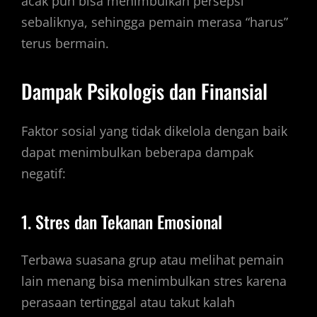
acak pun bisa menimbulkan persepsi
sebaliknya, sehingga pemain merasa “harus”
terus bermain.
Dampak Psikologis dan Finansial
Faktor sosial yang tidak dikelola dengan baik
dapat menimbulkan beberapa dampak
negatif:
1. Stres dan Tekanan Emosional
Terbawa suasana grup atau melihat pemain
lain menang bisa menimbulkan stres karena
perasaan tertinggal atau takut kalah