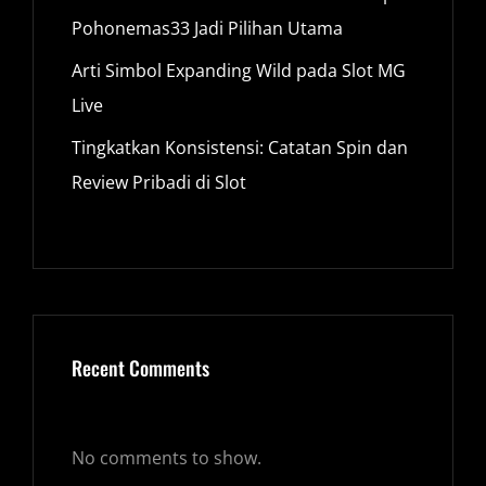
Pohonemas33 Jadi Pilihan Utama
Arti Simbol Expanding Wild pada Slot MG
Live
Tingkatkan Konsistensi: Catatan Spin dan
Review Pribadi di Slot
Recent Comments
No comments to show.