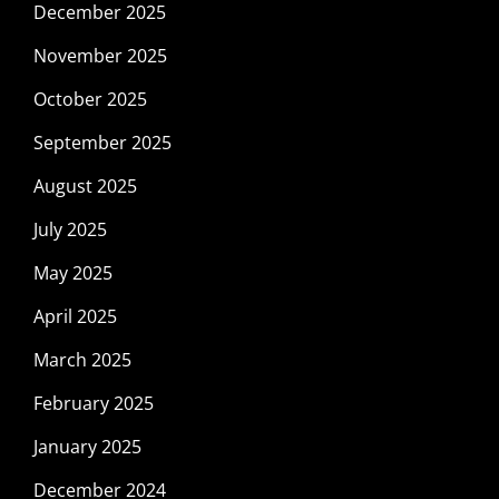
December 2025
November 2025
October 2025
September 2025
August 2025
July 2025
May 2025
April 2025
March 2025
February 2025
January 2025
December 2024