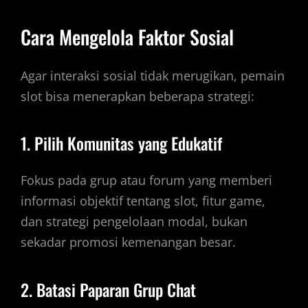
Cara Mengelola Faktor Sosial
Agar interaksi sosial tidak merugikan, pemain
slot bisa menerapkan beberapa strategi:
1. Pilih Komunitas yang Edukatif
Fokus pada grup atau forum yang memberi
informasi objektif tentang slot, fitur game,
dan strategi pengelolaan modal, bukan
sekadar promosi kemenangan besar.
2. Batasi Paparan Grup Chat