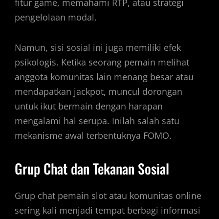
fitur game, memahami RTP, atau strategi
pengelolaan modal.
Namun, sisi sosial ini juga memiliki efek
psikologis. Ketika seorang pemain melihat
anggota komunitas lain menang besar atau
mendapatkan jackpot, muncul dorongan
untuk ikut bermain dengan harapan
mengalami hal serupa. Inilah salah satu
mekanisme awal terbentuknya FOMO.
Grup Chat dan Tekanan Sosial
Grup chat pemain slot atau komunitas online
sering kali menjadi tempat berbagi informasi