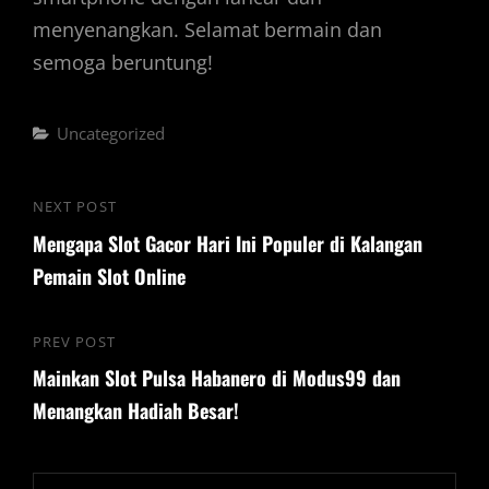
menyenangkan. Selamat bermain dan
semoga beruntung!
Categories
Uncategorized
Post
NEXT POST
Next
navigation
Mengapa Slot Gacor Hari Ini Populer di Kalangan
Post
Pemain Slot Online
PREV POST
Previous
Mainkan Slot Pulsa Habanero di Modus99 dan
Post
Menangkan Hadiah Besar!