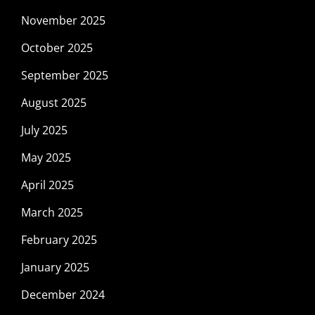
November 2025
October 2025
September 2025
August 2025
July 2025
May 2025
April 2025
March 2025
February 2025
January 2025
December 2024