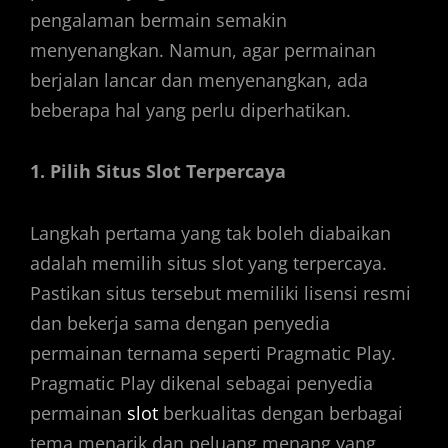
pengalaman bermain semakin
menyenangkan. Namun, agar permainan
berjalan lancar dan menyenangkan, ada
beberapa hal yang perlu diperhatikan.
1. Pilih Situs Slot Terpercaya
Langkah pertama yang tak boleh diabaikan
adalah memilih situs slot yang terpercaya.
Pastikan situs tersebut memiliki lisensi resmi
dan bekerja sama dengan penyedia
permainan ternama seperti Pragmatic Play.
Pragmatic Play dikenal sebagai penyedia
permainan
slot
berkualitas dengan berbagai
tema menarik dan peluang menang yang