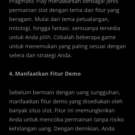
Pragmatic Play menawarkan berbagai jenis
permainan slot dengan tema dan fitur yang
beragam. Mulai dari tema petualangan,
mitologi, hingga fantasi, semuanya tersedia
untuk Anda pilih. Cobalah beberapa game
untuk menemukan yang paling sesuai dengan
selera dan strategi Anda.
4. Manfaatkan Fitur Demo
Sebelum bermain dengan uang sungguhan,
manfaatkan fitur demo yang disediakan oleh
banyak situs slot. Fitur ini memungkinkan
Anda untuk mencoba permainan tanpa risiko
kehilangan uang. Dengan demikian, Anda