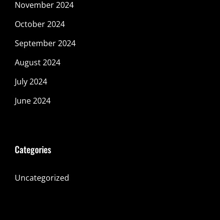
November 2024
October 2024
September 2024
August 2024
July 2024
June 2024
Categories
Uncategorized