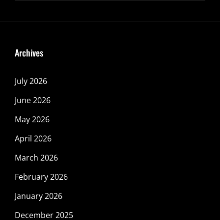
Archives
July 2026
June 2026
May 2026
April 2026
March 2026
February 2026
January 2026
December 2025